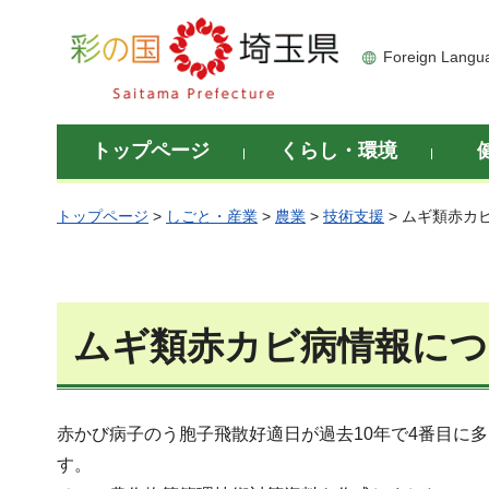
彩の国 埼玉県
Foreign Langu
トップページ
くらし・環境
トップページ
>
しごと・産業
>
農業
>
技術支援
> ムギ類赤カ
ムギ類赤カビ病情報につい
赤かび病子のう胞子飛散好適日が過去10年で4番目に
す。