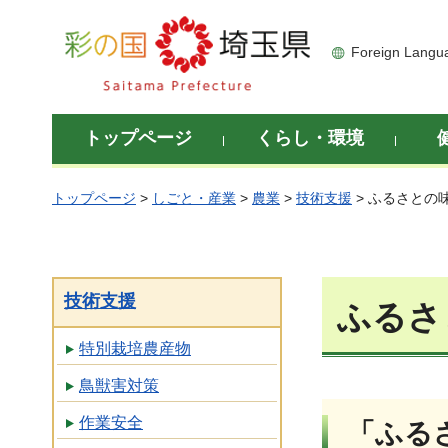
彩の国 埼玉県
Foreign Langu
トップページ
くらし・環境
トップページ
>
しごと・産業
>
農業
>
技術支援
> ふるさとの
技術支援
ふるさ
特別栽培農産物
鳥獣害対策
作業安全
「ふる