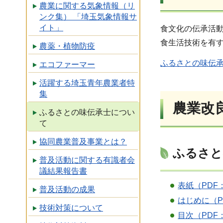
農業に関する気象情報（リ
ンク集） 「埼玉気象情報サ
イト」
食文化の伝承活
食生活技術を有
農薬・植物防疫
ふるさとの味伝承
エコファーマー
活躍する埼玉青年農業者特
集
農業改
ふるさとの味伝承士につい
て
協同農業普及事業とは？
ふるさと
普及活動に関する有識者会
議結果報告書
表紙（PDF：
普及活動の成果
はじめに（PD
技術対策について
目次（PDF：