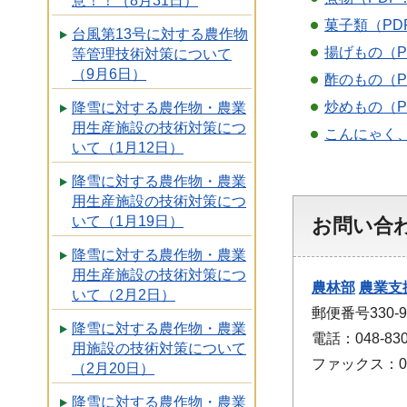
意！！（8月31日）
菓子類（PDF
台風第13号に対する農作物
揚げもの（PD
等管理技術対策について
（9月6日）
酢のもの（PD
炒めもの（PD
降雪に対する農作物・農業
用生産施設の技術対策につ
こんにゃく、
いて（1月12日）
降雪に対する農作物・農業
用生産施設の技術対策につ
いて（1月19日）
お問い合
降雪に対する農作物・農業
用生産施設の技術対策につ
農林部
農業支
いて（2月2日）
郵便番号330
降雪に対する農作物・農業
電話：048-830
用施設の技術対策について
ファックス：048
（2月20日）
降雪に対する農作物・農業