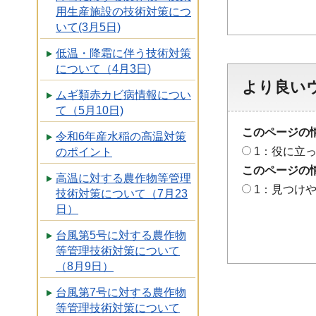
用生産施設の技術対策につ
いて(3月5日)
低温・降霜に伴う技術対策
について（4月3日)
より良い
ムギ類赤カビ病情報につい
て（5月10日)
このページの
令和6年産水稲の高温対策
1：役に立
のポイント
このページの
高温に対する農作物等管理
1：見つけ
技術対策について（7月23
日）
台風第5号に対する農作物
等管理技術対策について
（8月9日）
台風第7号に対する農作物
等管理技術対策について