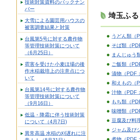
技術対策資料のバックナン
バー
埼玉ふる
大雪による園芸用ハウスの
被害調査結果と対策
うどん類（PD
台風第5号に対する農作物
そば類（PDF
等管理技術対策について
（6月25日）
まんじゅう類（
ご飯類（PDF
雹害を受けた小麦ほ場の後
作水稲栽培上の注意点につ
漬物（PDF：
いて
和えもの（PD
台風第14号に対する農作物
汁物（PDF：
等管理技術対策について
もち類（PDF
（9月16日）
味噌類（PDF
低温・降霜に伴う技術対策
豆腐及び料理
について（4月7日)
ジャム及びジ
異常高温 水稲の刈遅れに注
煮物（PDF：