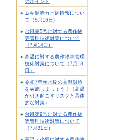
のポイント
ムギ類赤カビ病情報につい
て（5月16日)
台風第5号に対する農作物
等管理技術対策について
（7月14日）
高温に対する農作物等管理
技術対策について（7月18
日）
令和7年産水稲の高温対策
を実施しましょう！（高温
が引き起こすリスクと具体
的な対策）
台風第9号に対する農作物
等管理技術対策について
（7月31日）
高温・少雨に対する農作物