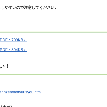
こしやすいので注意してください。
F：709KB）
F：894KB）
い！
uannzen/nettyuusyou.html