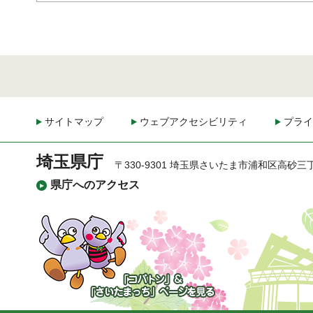
サイトマップ
ウェブアクセシビリティ
プライ
埼玉県庁
〒330-9301 埼玉県さいたま市浦和区高砂三
県庁へのアクセス
「コバトン」&「さいた
まっち」