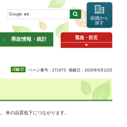
組織から
探す
緊急・防災
県政情報・統計
ページ番号：271973
掲載日：2025年9月12日
れ、米の品質低下につながります。