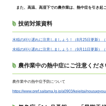
また、
高温、高湿下での農作業は、熱中症を引き起
技術対策資料
水稲の刈り遅れに注意しましょう！（8月25日更新）（PD
水稲の刈り遅れに注意しましょう！（9月11日更新）（PD
農作業中の熱中症にご注意くださ
農作業中の熱中症予防について
https://www.pref.saitama.lg.jp/a0903/keieitai/nousagyo