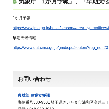
気象庁「1か月予報」、「早期天
1か月予報
https://www.jma.go.jp/bosai/season/#area_type=offi
早期天候情報
https://www.data.jma.go.jp/gmd/cpd/souten/?reg_no=20
お問い合わせ
農林部
農業支援課
郵便番号330-9301 埼玉県さいたま市浦和区高砂三丁