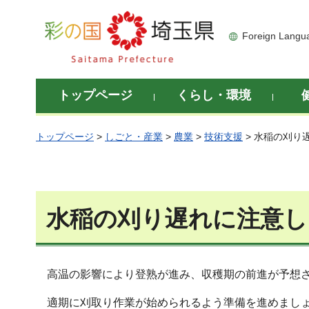
彩の国 埼玉県
Foreign Langu
トップページ
くらし・環境
トップページ
>
しごと・産業
>
農業
>
技術支援
> 水稲の刈り
水稲の刈り遅れに注意し
高温の影響により登熟が進み、収穫期の前進が予想さ
適期に刈取り作業が始められるよう準備を進めまし