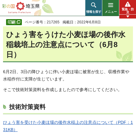
彩の国 埼玉県
緊急・防
情報を探す
メニュー
災
ページ番号：217265
掲載日：2022年6月8日
ひょう害をうけた小麦ほ場の後作水
稲栽培上の注意点について（6月8
日）
6月2日、3日の降ひょうに伴い小麦ほ場に被害が生じ、収穫作業や
水稲作付に支障が生じています。
そこで技術対策資料を作成しましたので参考にしてください。
技術対策資料
ひょう害を受けた小麦ほ場の後作水稲上の注意点について（PDF：1
31KB）