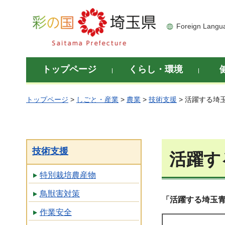
彩の国 埼玉県
Foreign Langu
トップページ
くらし・環境
トップページ
>
しごと・産業
>
農業
>
技術支援
> 活躍する埼
技術支援
活躍す
特別栽培農産物
鳥獣害対策
「活躍する埼玉
作業安全