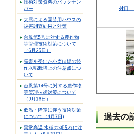
技術対策資料のバックナン
舛田 
バー
大雪による園芸用ハウスの
被害調査結果と対策
台風第5号に対する農作物
等管理技術対策について
（6月25日）
雹害を受けた小麦ほ場の後
作水稲栽培上の注意点につ
いて
台風第14号に対する農作物
等管理技術対策について
（9月16日）
低温・降霜に伴う技術対策
過去の
について（4月7日)
異常高温 水稲の刈遅れに注