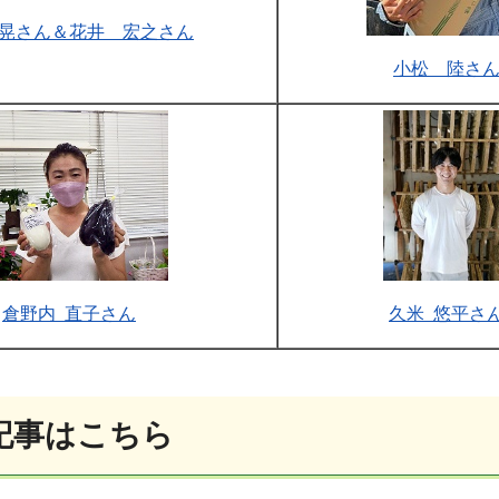
晃さん＆花井 宏之さん
小松 陸さ
倉野内 直子さん
久米 悠平さ
記事はこちら