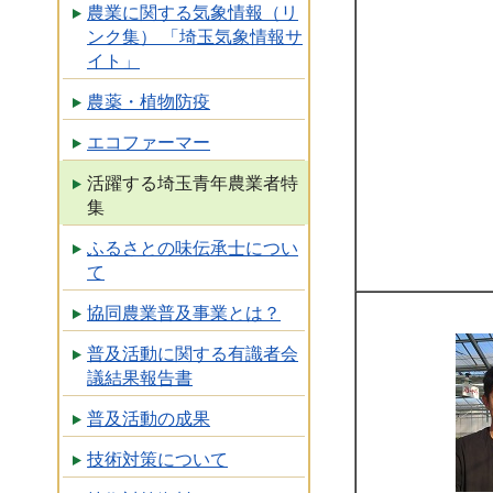
農業に関する気象情報（リ
ンク集） 「埼玉気象情報サ
イト」
農薬・植物防疫
エコファーマー
活躍する埼玉青年農業者特
集
ふるさとの味伝承士につい
て
協同農業普及事業とは？
普及活動に関する有識者会
議結果報告書
普及活動の成果
技術対策について