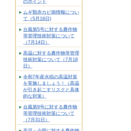
のポイント
ムギ類赤カビ病情報につい
て（5月16日)
台風第5号に対する農作物
等管理技術対策について
（7月14日）
高温に対する農作物等管理
技術対策について（7月18
日）
令和7年産水稲の高温対策
を実施しましょう！（高温
が引き起こすリスクと具体
的な対策）
台風第9号に対する農作物
等管理技術対策について
（7月31日）
高温・少雨に対する農作物