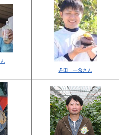
さん
舟田 一希さん