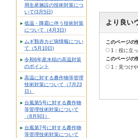
用生産施設の技術対策につ
いて(3月5日)
より良い
低温・降霜に伴う技術対策
について（4月3日)
ムギ類赤カビ病情報につい
このページの
て（5月10日)
1：役に立
このページの
令和6年産水稲の高温対策
のポイント
1：見つけ
高温に対する農作物等管理
技術対策について（7月23
日）
台風第5号に対する農作物
等管理技術対策について
（8月9日）
台風第7号に対する農作物
等管理技術対策について