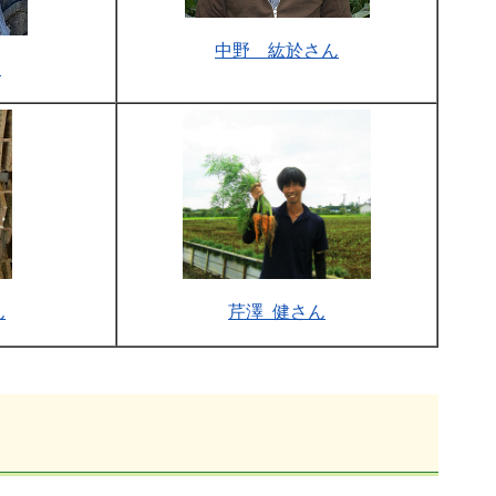
中野 紘於さん
ん
ん
芹澤 健さん