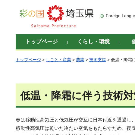
彩の国 埼玉県
Foreign Langu
トップページ
くらし・環境
トップページ
>
しごと・産業
>
農業
>
技術支援
> 低温・降霜
低温・降霜に伴う技術対
春は移動性高気圧と低気圧が交互に日本付近を通過し
移動性高気圧は乾いた冷たい空気をもたらすため、夜