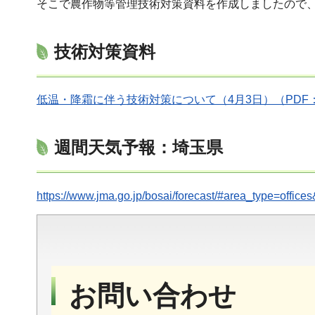
そこで農作物等管理技術対策資料を作成しましたので
技術対策資料
低温・降霜に伴う技術対策について（4月3日）（PDF：
週間天気予報：埼玉県
https://www.jma.go.jp/bosai/forecast/#area_type=offi
お問い合わせ