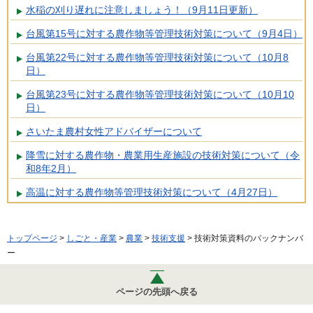
水稲の刈り遅れに注意しましょう！（9月11日更新）
台風第15号に対する農作物等管理技術対策について（9月4日）
台風第22号に対する農作物等管理技術対策について（10月8
日）
台風第23号に対する農作物等管理技術対策について（10月10
日）
さいたま農村女性アドバイザーについて
降雪に対する農作物・農業用生産施設の技術対策について（令
和8年2月）
高温に対する農作物等管理技術対策について（4月27日）
トップページ
>
しごと・産業
>
農業
>
技術支援
> 技術対策資料のバックナンバ
ー
ページの先頭へ戻る