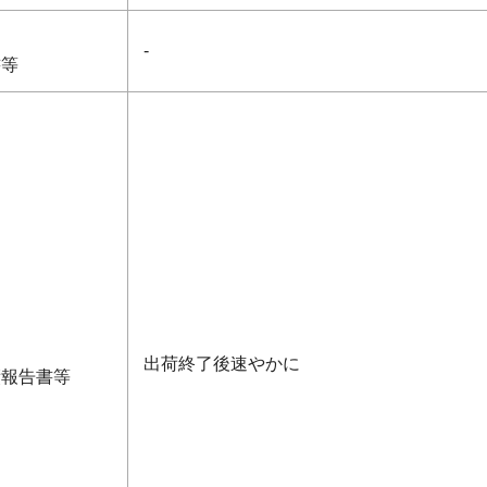
-
書等
出荷終了後速やかに
績報告書等