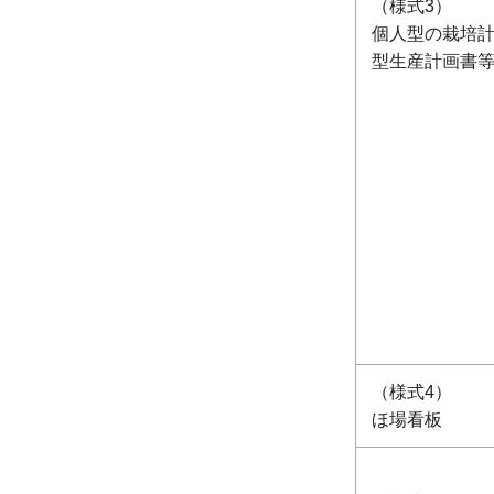
（様式3）
個人型の栽培
型生産計画書
（様式4）
ほ場看板