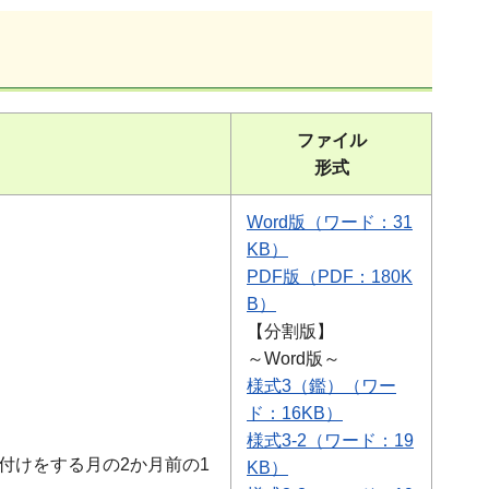
ファイル
形式
Word版
（ワード：31
KB）
PDF版
（PDF：180K
B）
【分割版】
～Word版～
様式3（鑑）
（ワー
ド：16KB）
様式3-2
（ワード：19
付けをする月の2か月前の1
KB）