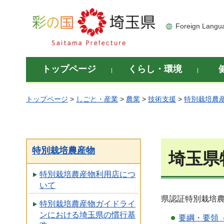
彩の国 埼玉県
Foreign Langu
トップページ
くらし・環境
トップページ
>
しごと・産業
>
農業
>
技術支援
>
特別栽培農
特別栽培農産物
埼玉県
特別栽培農産物利用店につ
いて
県認証特別栽培
特別栽培農産物ガイドライ
ンにおける埼玉県の慣行基
要綱・要領