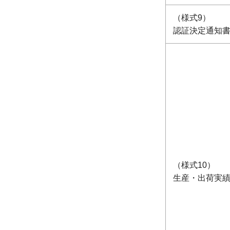
（様式9）
認証決定通知
（様式10）
生産・出荷実