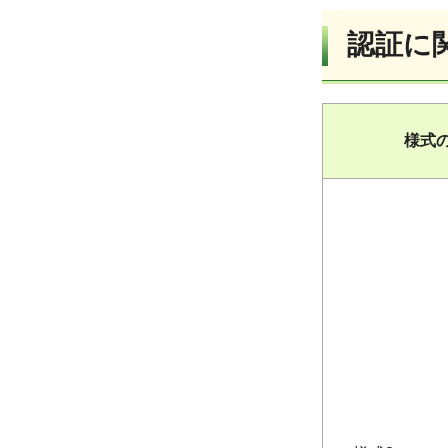
認証に
様式