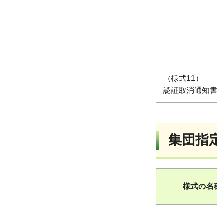
（様式11）
認証取消通知
集団指
様式の名