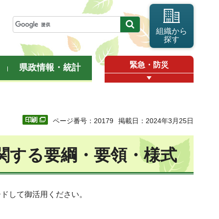
組織から
探す
緊急・防災
県政情報・統計
ページ番号：20179
掲載日：2024年3月25日
関する要綱・要領・様式
ードして御活用ください。