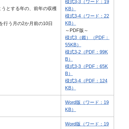
様式3-3
（ワード：19
ようとする年の、前年の収穫
KB）
様式3-4
（ワード：22
KB）
行う月の2か月前の10日
～PDF版～
様式3（鑑）
（PDF：
55KB）
様式3-2
（PDF：99K
B）
様式3-3
（PDF：65K
B）
様式3-4
（PDF：124
KB）
Word版
（ワード：19
KB）
Word版
（ワード：19