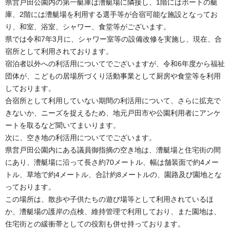
県営戸田公園内の第一艇庫は漕艇場に隣接し、1階にはボートの艇
庫、2階には漕艇場を利用する選手等が合宿可能な施設となってお
り、和室、浴室、シャワー、食堂等がございます。
県では令和7年3月に、シャワー室等の設備改修を実施し、現在、合
宿所として利用されております。
宿泊者以外への利活用についてでございますが、令和6年度から福祉
団体が、こどもの居場所づくり活動事業として厨房や食堂等を利用
しております。
合宿所として利用していない期間の利活用について、さらに拡充で
きないか、ニーズを捉えるため、地元戸田市や公園利用者にアンケ
ートを取るなど聞いてまいります。
次に、空き地の利活用についてでございます。
県営戸田公園内にある議員御指摘の空き地は、漕艇場と住宅街の間
にあり、漕艇場に沿って長さ約70メートル、幅は舗装面で約4メー
トル、草地で約4メートル、合計約8メートルの、園路及び園地とな
っております。
この場所は、散歩や子供たちの遊び場等として利用されているほ
か、漕艇場の護岸の点検、維持管理で利用しており、また園地は、
住宅街との緩衝帯としての役割も併せ持っております。