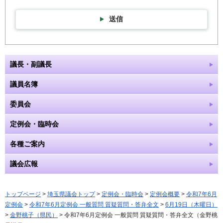
送信
議長・副議長
議員名簿
委員会
定例会・臨時会
各種ご案内
議会広報
トップページ
>
埼玉県議会トップ
>
定例会・臨時会
>
定例会概要
>
令和7年6月
定例会
>
令和7年6月定例会 一般質問 質疑質問・答弁全文
>
6月19日（木曜日）
>
金野桃子（県民）
> 令和7年6月定例会 一般質問 質疑質問・答弁全文（金野桃