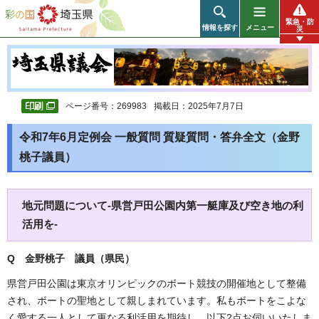
彩の国 埼玉県
緊急・防
情報を探す
メニュー
災
ページ番号：269983
掲載日：2025年7月7日
令和7年6月定例会 一般質問 質疑質問・答弁全文（金野
桃子議員）
地元問題について-県営戸田公園内第一艇庫及び空き地の利
活用を-
Q 金野桃子 議員（県民）
県営戸田公園は東京オリンピックのボート競技の開催地として整備
され、ボートの聖地として親しまれています。私もボートをこよな
く愛する一人として更なる利活用を期待し、以下2点お伺いいたしま