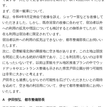
す。
まず、①第一艇庫について。
私は、令和4年9月定例会で改修を訴え、シャワー室などを改修して
いただきました。しかし、既存浴室の改修に合わせて、宿泊者以外
への利用の拡充や増設についても検討するとの御答弁でしたが、現
在も利用は宿泊者に限定されています。
宿泊者以外への利用の拡充はできないか、都市整備部長にお伺いい
たします。
次に、②漕艇場北側の隣接地に空き地があります。この土地は競技
を間近に見られる絶好の場所であり、ここを利活用しないのは非常
にもったいないです。以前は景観モデル地区推進プランの中でウッ
ドデッキやエントランス整備も示された県営戸田公園が持つ可能性
は非常に大きいと考えます。
戸田市とも連携しながらその可能性を広げていただきたいとの期待
を込めて、空き地の利活用について、併せて都市整備部長にお伺い
いたします。
A 伊田恒弘 都市整備部長