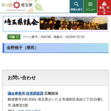
彩の国 埼玉県
緊急・防
情報を探す
メニュー
災
ページ番号：269768
掲載日：2025年7月7日
金野桃子（県民）
お問い合わせ
議会事務局
政策調査課
広報担当
郵便番号330-9301 埼玉県さいたま市浦和区高砂三丁目15番1
号 議事堂1階