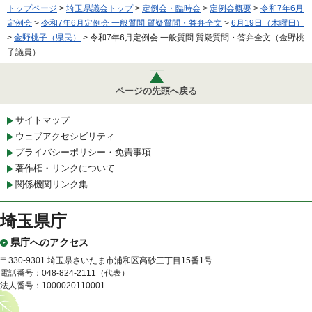
トップページ
>
埼玉県議会トップ
>
定例会・臨時会
>
定例会概要
>
令和7年6月
定例会
>
令和7年6月定例会 一般質問 質疑質問・答弁全文
>
6月19日（木曜日）
>
金野桃子（県民）
> 令和7年6月定例会 一般質問 質疑質問・答弁全文（金野桃
子議員）
ページの先頭へ戻る
サイトマップ
ウェブアクセシビリティ
プライバシーポリシー・免責事項
著作権・リンクについて
関係機関リンク集
埼玉県庁
県庁へのアクセス
〒330-9301 埼玉県さいたま市浦和区高砂三丁目15番1号
電話番号：048-824-2111（代表）
法人番号：1000020110001