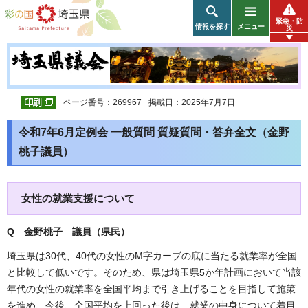
彩の国 埼玉県
緊急・防
情報を探す
メニュー
災
ページ番号：269967
掲載日：2025年7月7日
令和7年6月定例会 一般質問 質疑質問・答弁全文（金野
桃子議員）
女性の就業支援について
Q 金野桃子 議員（県民）
埼玉県は30代、40代の女性のM字カーブの底に当たる就業率が全国
と比較して低いです。そのため、県は埼玉県5か年計画において当該
年代の女性の就業率を全国平均まで引き上げることを目指して施策
を進め、今後、全国平均を上回った後は、就業の中身について着目