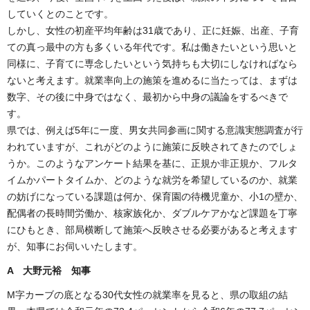
していくとのことです。
しかし、女性の初産平均年齢は31歳であり、正に妊娠、出産、子育
ての真っ最中の方も多くいる年代です。私は働きたいという思いと
同様に、子育てに専念したいという気持ちも大切にしなければなら
ないと考えます。就業率向上の施策を進めるに当たっては、まずは
数字、その後に中身ではなく、最初から中身の議論をするべきで
す。
県では、例えば5年に一度、男女共同参画に関する意識実態調査が行
われていますが、これがどのように施策に反映されてきたのでしょ
うか。このようなアンケート結果を基に、正規か非正規か、フルタ
イムかパートタイムか、どのような就労を希望しているのか、就業
の妨げになっている課題は何か、保育園の待機児童か、小1の壁か、
配偶者の長時間労働か、核家族化か、ダブルケアかなど課題を丁寧
にひもとき、部局横断して施策へ反映させる必要があると考えます
が、知事にお伺いいたします。
A 大野元裕
知事
M字カーブの底となる30代女性の就業率を見ると、県の取組の結