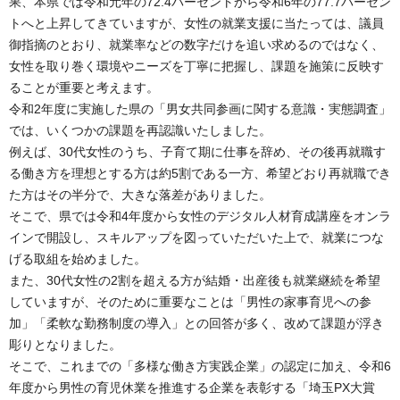
果、本県では令和元年の72.4パーセントから令和6年の77.7パーセン
トへと上昇してきていますが、女性の就業支援に当たっては、議員
御指摘のとおり、就業率などの数字だけを追い求めるのではなく、
女性を取り巻く環境やニーズを丁寧に把握し、課題を施策に反映す
ることが重要と考えます。
令和2年度に実施した県の「男女共同参画に関する意識・実態調査」
では、いくつかの課題を再認識いたしました。
例えば、30代女性のうち、子育て期に仕事を辞め、その後再就職す
る働き方を理想とする方は約5割である一方、希望どおり再就職でき
た方はその半分で、大きな落差がありました。
そこで、県では令和4年度から女性のデジタル人材育成講座をオンラ
インで開設し、スキルアップを図っていただいた上で、就業につな
げる取組を始めました。
また、30代女性の2割を超える方が結婚・出産後も就業継続を希望
していますが、そのために重要なことは「男性の家事育児への参
加」「柔軟な勤務制度の導入」との回答が多く、改めて課題が浮き
彫りとなりました。
そこで、これまでの「多様な働き方実践企業」の認定に加え、令和6
年度から男性の育児休業を推進する企業を表彰する「埼玉PX大賞