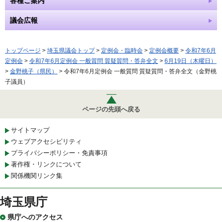
各種ご案内
議会広報
トップページ
>
埼玉県議会トップ
>
定例会・臨時会
>
定例会概要
>
令和7年6月
定例会
>
令和7年6月定例会 一般質問 質疑質問・答弁全文
>
6月19日（木曜日）
>
金野桃子（県民）
> 令和7年6月定例会 一般質問 質疑質問・答弁全文（金野桃
子議員）
ページの先頭へ戻る
サイトマップ
ウェブアクセシビリティ
プライバシーポリシー・免責事項
著作権・リンクについて
関係機関リンク集
埼玉県庁
県庁へのアクセス