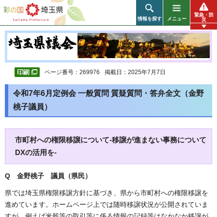
彩の国 埼玉県
緊急・防
情報を探す
メニュー
災
ページ番号：269976
掲載日：2025年7月7日
令和7年6月定例会 一般質問 質疑質問・答弁全文（金野
桃子議員）
市町村への権限移譲について-移譲が進まない事務について
DXの活用を-
Q 金野桃子 議員（県民）
県では埼玉県権限移譲方針に基づき、県から市町村への権限移譲を
進めています。ホームページ上では随時移譲状況が公開されていま
すが、例えば米穀等の取引等に係る情報の記録等はなかなか移譲が