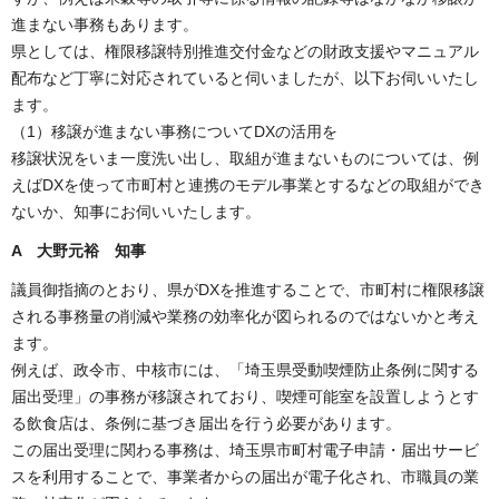
進まない事務もあります。
県としては、権限移譲特別推進交付金などの財政支援やマニュアル
配布など丁寧に対応されていると伺いましたが、以下お伺いいたし
ます。
（1）移譲が進まない事務についてDXの活用を
移譲状況をいま一度洗い出し、取組が進まないものについては、例
えばDXを使って市町村と連携のモデル事業とするなどの取組ができ
ないか、知事にお伺いいたします。
A 大野元裕
知事
議員御指摘のとおり、県がDXを推進することで、市町村に権限移譲
される事務量の削減や業務の効率化が図られるのではないかと考え
ます。
例えば、政令市、中核市には、「埼玉県受動喫煙防止条例に関する
届出受理」の事務が移譲されており、喫煙可能室を設置しようとす
る飲食店は、条例に基づき届出を行う必要があります。
この届出受理に関わる事務は、埼玉県市町村電子申請・届出サービ
スを利用することで、事業者からの届出が電子化され、市職員の業