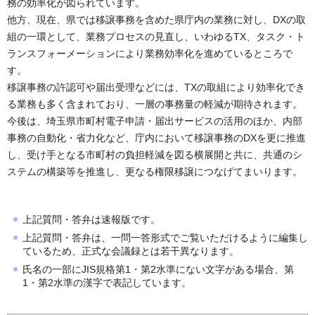
務の効率化が図られています。
他方、現在、県では移譲事務を含めた県庁内の業務に対し、DXの取
組の一環として、業務プロセスの見直し、いわゆるTX、タスク・ト
ランスフォーメーションにより業務効率化を進めているところで
す。
移譲事務の許認可や届出受理などには、TXの取組により効率化でき
る業務も多く含まれており、一層の事務量の軽減が期待されます。
今後は、埼玉県市町村電子申請・届出サービスの活用のほか、内部
事務の自動化・省力化など、庁内において移譲事務のDXを更に推進
し、受け手となる市町村の負担軽減を図る横展開と共に、共通のシ
ステムの構築等を推進し、更なる権限移譲につなげてまいります。
上記質問・答弁は速報版です。
上記質問・答弁は、一問一答形式でご覧いただけるように編集し
ているため、正式な会議録とは若干異なります。
氏名の一部にJIS規格第1・第2水準にない文字がある場合、第
1・第2水準の漢字で表記しています。