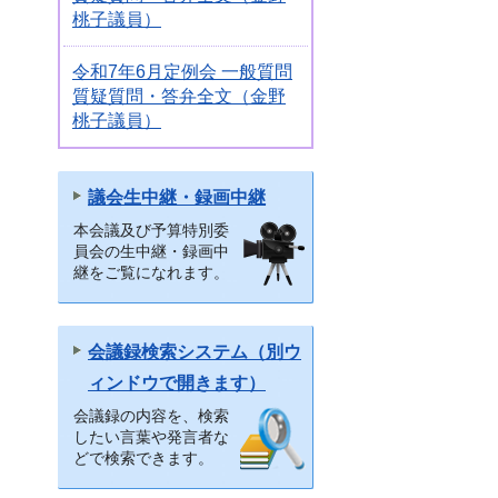
桃子議員）
令和7年6月定例会 一般質問
質疑質問・答弁全文（金野
桃子議員）
議会生中継・録画中継
本会議及び予算特別委
員会の生中継・録画中
継をご覧になれます。
会議録検索システム（別ウ
ィンドウで開きます）
会議録の内容を、検索
したい言葉や発言者な
どで検索できます。