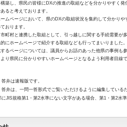
構築し、県民の皆様にDXの推進の取組などを分かりやすく発
であると考えております。
ホームページにおいて、県のDXの取組状況を集約して分かりや
めております。
、市町村と連携した取組として、引っ越しに関する手続需要が多
元的にホームページで紹介する取組なども行ってまいりました
成するページについては、議員からお話のあった他県の事例も
、より県民に分かりやすいホームページとなるよう利用者目線
・答弁は速報版です。
・答弁は、一問一答形式でご覧いただけるように編集している
部にJIS規格第1・第2水準にない文字がある場合、第1・第2
わせ