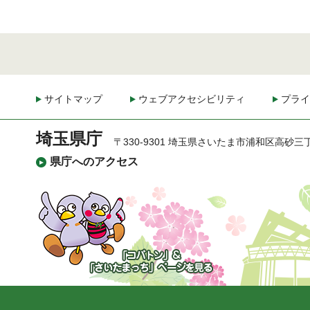
サイトマップ
ウェブアクセシビリティ
プライ
埼玉県庁
〒330-9301 埼玉県さいたま市浦和区高砂三
県庁へのアクセス
「コバトン」&「さいた
まっち」