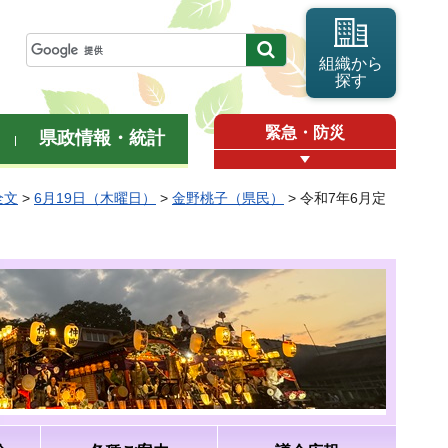
組織から
探す
緊急・防災
県政情報・統計
全文
>
6月19日（木曜日）
>
金野桃子（県民）
> 令和7年6月定