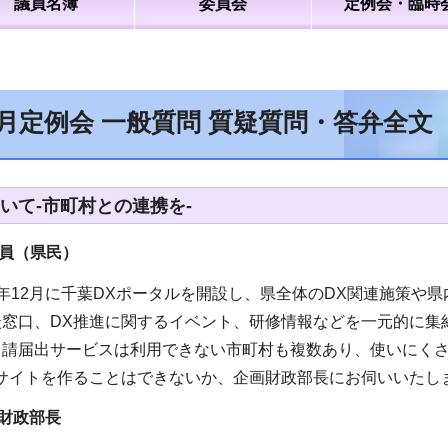
議員名簿
委員会
定例会・臨時
6月定例会 一般質問 質疑質問・答弁全文
いて-市町村との連携を-
員（県民）
年12月に千葉DXポータルを開設し、県全体のDX関連施策や県
談窓口、DX推進に関するイベント、研修情報などを一元的に集
申請届出サービスは利用できない市町村も複数あり、使いにく
ルサイトを作ることはできないか、企画財政部長にお伺いいたし
財政部長