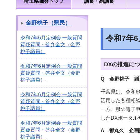
埼玉県議会トップ
議長・副議長
金野桃子（県民）
令和7年
令和7年6月定例会 一般質問
質疑質問・答弁全文（金野
桃子議員）
DXの推進につ
令和7年6月定例会 一般質問
質疑質問・答弁全文（金野
Q 金野桃子 議
桃子議員）
千葉県は、令和6
令和7年6月定例会 一般質問
活用した各種相
質疑質問・答弁全文（金野
桃子議員）
一方、県の電子
したDXポータ
令和7年6月定例会 一般質問
質疑質問・答弁全文（金野
A 都丸久
企画
桃子議員）