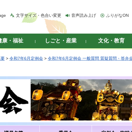
age
文字サイズ・色合い変更
音声読み上げ
ふりがなON
健康・福祉
しごと・産業
文化・教育
概要
>
令和7年6月定例会
>
令和7年6月定例会 一般質問 質疑質問・答弁