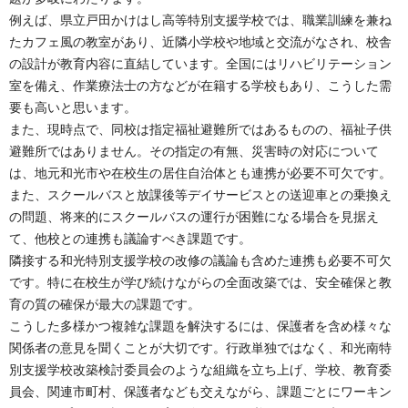
例えば、県立戸田かけはし高等特別支援学校では、職業訓練を兼ね
たカフェ風の教室があり、近隣小学校や地域と交流がなされ、校舎
の設計が教育内容に直結しています。全国にはリハビリテーション
室を備え、作業療法士の方などが在籍する学校もあり、こうした需
要も高いと思います。
また、現時点で、同校は指定福祉避難所ではあるものの、福祉子供
避難所ではありません。その指定の有無、災害時の対応について
は、地元和光市や在校生の居住自治体とも連携が必要不可欠です。
また、スクールバスと放課後等デイサービスとの送迎車との乗換え
の問題、将来的にスクールバスの運行が困難になる場合を見据え
て、他校との連携も議論すべき課題です。
隣接する和光特別支援学校の改修の議論も含めた連携も必要不可欠
です。特に在校生が学び続けながらの全面改築では、安全確保と教
育の質の確保が最大の課題です。
こうした多様かつ複雑な課題を解決するには、保護者を含め様々な
関係者の意見を聞くことが大切です。行政単独ではなく、和光南特
別支援学校改築検討委員会のような組織を立ち上げ、学校、教育委
員会、関連市町村、保護者なども交えながら、課題ごとにワーキン