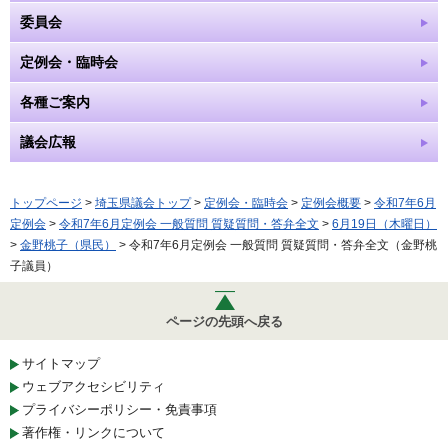
委員会
定例会・臨時会
各種ご案内
議会広報
トップページ
>
埼玉県議会トップ
>
定例会・臨時会
>
定例会概要
>
令和7年6月
定例会
>
令和7年6月定例会 一般質問 質疑質問・答弁全文
>
6月19日（木曜日）
>
金野桃子（県民）
> 令和7年6月定例会 一般質問 質疑質問・答弁全文（金野桃
子議員）
ページの先頭へ戻る
サイトマップ
ウェブアクセシビリティ
プライバシーポリシー・免責事項
著作権・リンクについて