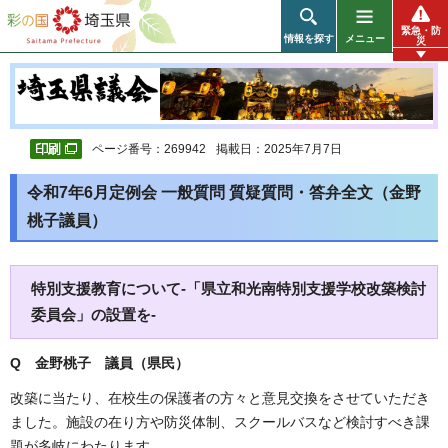
彩の国 埼玉県
緊急・防
情報を探す
メニュー
災
ページ番号：269942
掲載日：2025年7月7日
令和7年6月定例会 一般質問 質疑質問・答弁全文（金野
桃子議員）
特別支援教育について-「県立和光南特別支援学校改築検討
委員会」の設置を-
Q 金野桃子 議員（県民）
改築に当たり、在校生の保護者の方々と意見交換をさせていただき
ました。施設の在り方や防災体制、スクールバスなど検討すべき課
題が多岐にわたります。