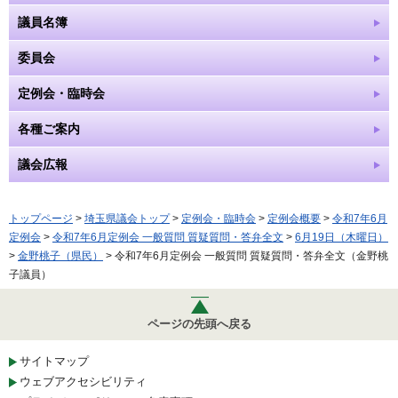
議員名簿
委員会
定例会・臨時会
各種ご案内
議会広報
トップページ
>
埼玉県議会トップ
>
定例会・臨時会
>
定例会概要
>
令和7年6月
定例会
>
令和7年6月定例会 一般質問 質疑質問・答弁全文
>
6月19日（木曜日）
>
金野桃子（県民）
> 令和7年6月定例会 一般質問 質疑質問・答弁全文（金野桃
子議員）
ページの先頭へ戻る
サイトマップ
ウェブアクセシビリティ