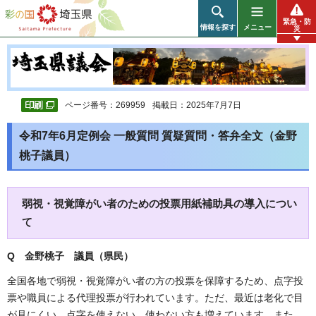
彩の国 埼玉県
緊急・防
情報を探す
メニュー
災
ページ番号：269959
掲載日：2025年7月7日
令和7年6月定例会 一般質問 質疑質問・答弁全文（金野
桃子議員）
弱視・視覚障がい者のための投票用紙補助具の導入につい
て
Q 金野桃子 議員（県民）
全国各地で弱視・視覚障がい者の方の投票を保障するため、点字投
票や職員による代理投票が行われています。ただ、最近は老化で目
が見にくい、点字を使えない、使わない方も増えています。また、