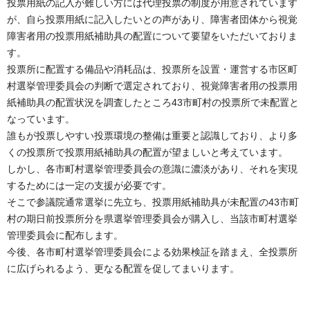
投票用紙の記入が難しい方には代理投票の制度が用意されています
が、自ら投票用紙に記入したいとの声があり、障害者団体から視覚
障害者用の投票用紙補助具の配置について要望をいただいておりま
す。
投票所に配置する備品や消耗品は、投票所を設置・運営する市区町
村選挙管理委員会の判断で選定されており、視覚障害者用の投票用
紙補助具の配置状況を調査したところ43市町村の投票所で未配置と
なっています。
誰もが投票しやすい投票環境の整備は重要と認識しており、より多
くの投票所で投票用紙補助具の配置が望ましいと考えています。
しかし、各市町村選挙管理委員会の意識に濃淡があり、それを実現
するためには一定の支援が必要です。
そこで参議院通常選挙に先立ち、投票用紙補助具が未配置の43市町
村の期日前投票所分を県選挙管理委員会が購入し、当該市町村選挙
管理委員会に配布します。
今後、各市町村選挙管理委員会による効果検証を踏まえ、全投票所
に広げられるよう、更なる配置を促してまいります。