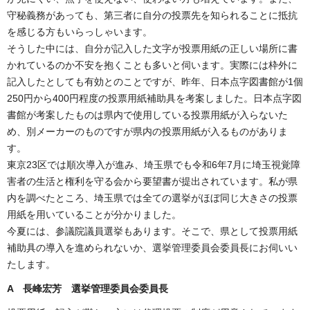
守秘義務があっても、第三者に自分の投票先を知られることに抵抗
を感じる方もいらっしゃいます。
そうした中には、自分が記入した文字が投票用紙の正しい場所に書
かれているのか不安を抱くことも多いと伺います。実際には枠外に
記入したとしても有効とのことですが、昨年、日本点字図書館が1個
250円から400円程度の投票用紙補助具を考案しました。日本点字図
書館が考案したものは県内で使用している投票用紙が入らないた
め、別メーカーのものですが県内の投票用紙が入るものがありま
す。
東京23区では順次導入が進み、埼玉県でも令和6年7月に埼玉視覚障
害者の生活と権利を守る会から要望書が提出されています。私が県
内を調べたところ、埼玉県では全ての選挙がほぼ同じ大きさの投票
用紙を用いていることが分かりました。
今夏には、参議院議員選挙もあります。そこで、県として投票用紙
補助具の導入を進められないか、選挙管理委員会委員長にお伺いい
たします。
A 長峰宏芳
選挙管理委員会委員長