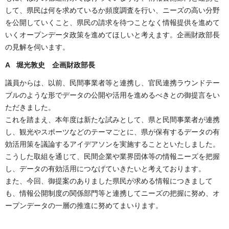
して、県民は何を求めているか頻度調査を行い、ニーズの高い分野
を公開していくこと、県民の請求を待つことなく情報提供を進めて
いくオープンデータ政策を進めてほしいと考えます。企画財政部長
の見解を伺います。
A 堀光敦史 企画財政部長
議員からは、以前、民間事業者等と連携し、官民連携ラウンドテー
ブルのような形でデータの公開や活用を進めるべきとの御提言をい
ただきました。
これを踏まえ、本年度は新たな試みとして、県と民間事業者が連携
し、観光やスポーツなどのテーマごとに、県が保有するデータの有
効活用策を議論するアイデアソンを実施することといたしました。
こうした取組を通じて、民間企業や業界団体等の情報ニーズを把握
し、データの有効活用につなげていきたいと考えております。
また、今回、御提案のありました県民が求める情報につきまして
も、情報公開制度の関係部門等と連携してニーズの把握に努め、オ
ープンデータの一層の推進に努めてまいります。