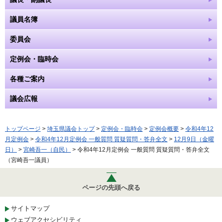
議員名簿
委員会
定例会・臨時会
各種ご案内
議会広報
トップページ
>
埼玉県議会トップ
>
定例会・臨時会
>
定例会概要
>
令和4年12
月定例会
>
令和4年12月定例会 一般質問 質疑質問・答弁全文
>
12月9日（金曜
日）
>
宮崎吾一（自民）
> 令和4年12月定例会 一般質問 質疑質問・答弁全文
（宮崎吾一議員）
ページの先頭へ戻る
サイトマップ
ウェブアクセシビリティ