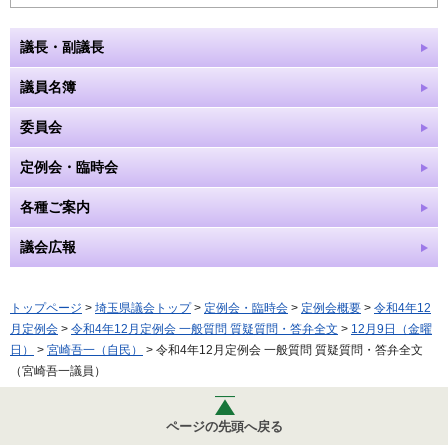
議長・副議長
議員名簿
委員会
定例会・臨時会
各種ご案内
議会広報
トップページ
>
埼玉県議会トップ
>
定例会・臨時会
>
定例会概要
>
令和4年12
月定例会
>
令和4年12月定例会 一般質問 質疑質問・答弁全文
>
12月9日（金曜
日）
>
宮崎吾一（自民）
> 令和4年12月定例会 一般質問 質疑質問・答弁全文
（宮崎吾一議員）
ページの先頭へ戻る