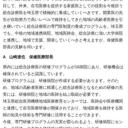
目して、外来、在宅医療を提供する家庭医としての役割を今後担う
総合診療医を埼玉県で積極的に養成していくべきです。開業医の先
生が自助努力で高いレベルで維持をしてきた地域の高齢者医療を引
き継いでいく総合診療医の専門医制度の養成プログラムを、埼玉県
でも、中核の地域連携病院、地域医師会、総合診療に強い大学病院
と連携し、地域で支援、開発していくべきと考えますが、保健医療
部長の見解を伺います。
A 山崎達也 保健医療部長
県内には総合診療医の研修プログラムが16病院にあり、研修機会は
確保されていると認識しています。
研修プログラムは、研修病院が作成する必要があります。そのた
め、地域の高齢者医療に精通した総合診療医となるための研修の充
実には、研修病院と地域の医師を結ぶ取組が必要です。
埼玉県総合医局機構地域医療教育センターでは、医師会や医療機関
と連携して在宅医療研修が開催されており、地域医療を維持する医
師の知見や技術を専門研修に活用することができます。
今後、専門研修プログラムの充実が図られるよう、研修病院にセン