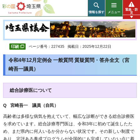
彩の国 埼玉県
緊急・防
情報を探す
メニュー
災
ページ番号：227435
掲載日：2025年12月22日
令和4年12月定例会 一般質問 質疑質問・答弁全文（宮
崎吾一議員）
総合診療医について
Q 宮崎吾一 議員（自民）
高齢者は多様な病気を抱えていて、幅広な診断ができる総合診療医
を求めています。総合診療専門医は、令和3年に初めて誕生したた
め、まだ県内に何人いるか分からない状況です。その新しい制度で
あり、定評ある養成プログラムが全国的にも完成していない点に着