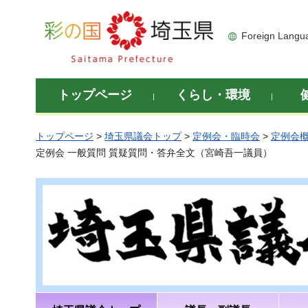
彩の国 埼玉県
Foreign Langu
トップページ
くらし・環境
トップページ
>
埼玉県議会トップ
>
定例会・臨時会
>
定例会
定例会 一般質問 質疑質問・答弁全文（宮崎吾一議員）