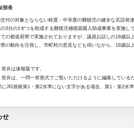
祉部長
の交付の対象とならない軽度・中等度の難聴児の健全な言語発達
の3分の1ずつを助成する難聴児補聴器購入助成事業を実施し
全ての都道府県で実施されておりますが、議員お話しの18歳以
府県の動向を注視し、市町村の意見なども伺いながら、18歳以
・答弁は速報版です。
・答弁は、一問一答形式でご覧いただけるように編集している
部にJIS規格第1・第2水準にない文字がある場合、第1・第2
わせ