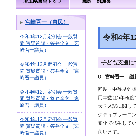
埼玉県議会トップ
議長・副議長
宮崎吾一（自民）
令和4年
令和4年12月定例会 一般質
問 質疑質問・答弁全文（宮
崎吾一議員）
子ども支援につ
令和4年12月定例会 一般質
問 質疑質問・答弁全文（宮
Q 宮崎吾一 議
崎吾一議員）
軽度・中等度難
令和4年12月定例会 一般質
用年数は5年程
問 質疑質問・答弁全文（宮
崎吾一議員）
大学入試に関し
クティブラーニ
令和4年12月定例会 一般質
変化で発生して
問 質疑質問・答弁全文（宮
伺います。
崎吾一議員）