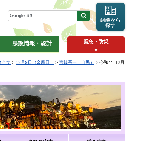
組織から
探す
緊急・防災
県政情報・統計
弁全文
>
12月9日（金曜日）
>
宮崎吾一（自民）
> 令和4年12月