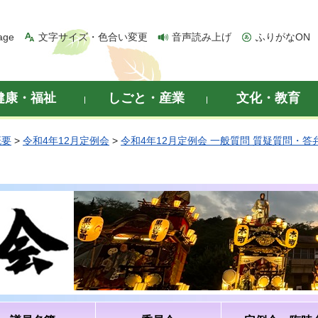
age
文字サイズ・色合い変更
音声読み上げ
ふりがなON
健康・福祉
しごと・産業
文化・教育
概要
>
令和4年12月定例会
>
令和4年12月定例会 一般質問 質疑質問・答