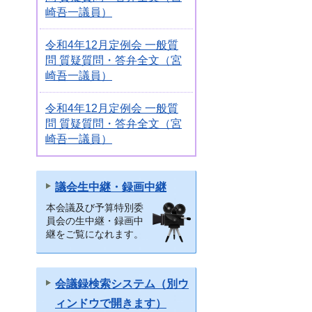
崎吾一議員）
令和4年12月定例会 一般質
問 質疑質問・答弁全文（宮
崎吾一議員）
令和4年12月定例会 一般質
問 質疑質問・答弁全文（宮
崎吾一議員）
議会生中継・録画中継
本会議及び予算特別委
員会の生中継・録画中
継をご覧になれます。
会議録検索システム（別ウ
ィンドウで開きます）