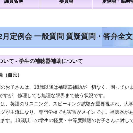
議員名簿
委員会
定例会・臨時
12月定例会 一般質問 質疑質問・答弁全
いて - 学生の補聴器補助について
員（自民）
聴のお子さんは、18歳以降は補聴器補助が一切なく、困ってい
度ですが、修理しても無理な限界まで使う状況です。
ては、英語のリスニング、スピーキング試験が重要視され、大
ングが主流になり、専門学校でも実習がメインです。補聴器が
います。18歳以上の学生の軽度・中等度難聴のお子さんに対し