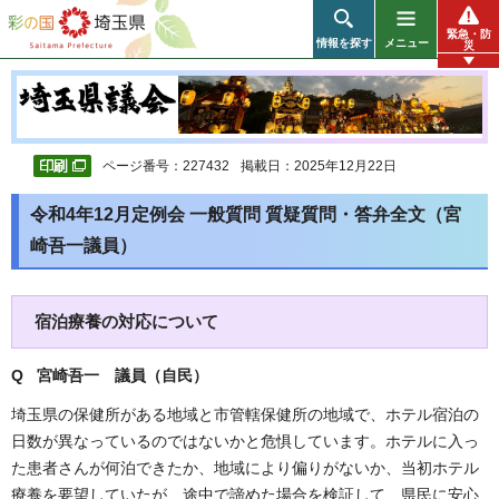
彩の国 埼玉県
緊急・防
情報を探す
メニュー
災
ページ番号：227432
掲載日：2025年12月22日
令和4年12月定例会 一般質問 質疑質問・答弁全文（宮
崎吾一議員）
宿泊療養の対応について
Q 宮崎吾一 議員（自民）
埼玉県の保健所がある地域と市管轄保健所の地域で、ホテル宿泊の
日数が異なっているのではないかと危惧しています。ホテルに入っ
た患者さんが何泊できたか、地域により偏りがないか、当初ホテル
療養を要望していたが、途中で諦めた場合を検証して、県民に安心