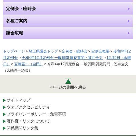
定例会・臨時会
各種ご案内
議会広報
トップページ
>
埼玉県議会トップ
>
定例会・臨時会
>
定例会概要
>
令和4年12
月定例会
>
令和4年12月定例会 一般質問 質疑質問・答弁全文
>
12月9日（金曜
日）
>
宮崎吾一（自民）
> 令和4年12月定例会 一般質問 質疑質問・答弁全文
（宮崎吾一議員）
ページの先頭へ戻る
サイトマップ
ウェブアクセシビリティ
プライバシーポリシー・免責事項
著作権・リンクについて
関係機関リンク集