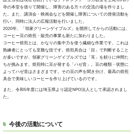
寺の本堂を借りて開催し、障害のある方々の交流の場を作りまし
た。また、講演会・映画会などを開催し障害についての啓発活動を
行い、同時に法人の広報活動を行いました。
2020年、「領家グリーンゲイブルズ」を開所してからの活動には、
コーヒー豆の焙煎・販売の事業も新たに加わりました。
コーヒー焙煎とは、かなりの集中力を使う繊細な作業です。これは
熟練者にとっても至難な技です。焙煎具合は「目」で判断すること
が多いですが、領家グリーンゲイブルズでは「耳」を頼りに仲間た
ちが挑みます。焙煎時に豆が発する「ハゼ音」。豆の種類・状態に
よってハゼ音はさまざまです。その豆の声を聞き分け、最高の焙煎
具合で美味しいコーヒーを作り上げているのです。
また、令和5年度には埼玉県より認定NPO法人として承認されまし
た。
今後の活動について