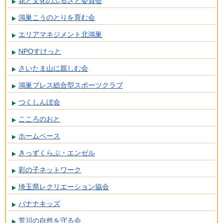
花と文化のふるさと委員会
鴻巣こうのとりを育む会
エリアマネジメント北鴻巣
NPOすけっと
さいたま山に親しむ会
鴻巣ブレス総合型スポーツクラブ
つくしんぼ会
こころのおと
ホームベース
きっずくらぶ・エンゼル
彩の子ネットワーク
埼玉県レクリエーション協会
バナナキッズ
荒川の自然を守る会