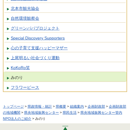
北本市観光協会
自然環境観察会
グリーンパパプロジェクト
Special Discovery Supporters
心の子育て支援ハッピーマザー
上尾明るい社会づくり運動
KoKoRo笑
みのり
フラワーピース
トップページ
>
県政情報・統計
>
県概要
>
組織案内
>
企画財政部
>
企画財政部
の地域機関
>
県央地域振興センター
>
県民生活
>
県央地域振興センター管内
NPO法人のご紹介
> みのり