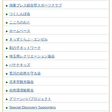
鴻巣ブレス総合型スポーツクラブ
つくしんぼ会
こころのおと
ホームベース
きっずくらぶ・エンゼル
彩の子ネットワーク
埼玉県レクリエーション協会
バナナキッズ
荒川の自然を守る会
北本市観光協会
自然環境観察会
グリーンパパプロジェクト
Special Discovery Supporters