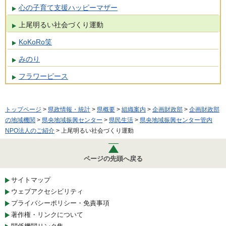
心の子育て支援ハッピーマザー
上尾明るい社会づくり運動
KoKoRo笑
みのり
フラワーピース
トップページ
>
県政情報・統計
>
県概要
>
組織案内
>
企画財政部
>
企画財政部
の地域機関
>
県央地域振興センター
>
県民生活
>
県央地域振興センター管内
NPO法人のご紹介
> 上尾明るい社会づくり運動
ページの先頭へ戻る
サイトマップ
ウェブアクセシビリティ
プライバシーポリシー・免責事項
著作権・リンクについて