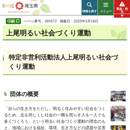
彩の国 埼玉県
緊急・防
情報を探す
メニュー
災
ページ番号：265572
掲載日：2025年3月18日
上尾明るい社会づくり運動
特定非営利活動法人上尾明るい社会づ
くり運動
団体の概要
「自らの生き方をただし、明るく住みやすい社会をつく
るため、志を同じくし社会の一隅を照らす人を一人でも
多くつくろう」という明るい社会づくり運動の理念のも
と、地域における福祉、環境、生き方などの課題や災害