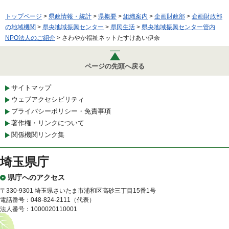
トップページ
>
県政情報・統計
>
県概要
>
組織案内
>
企画財政部
>
企画財政部
の地域機関
>
県央地域振興センター
>
県民生活
>
県央地域振興センター管内
NPO法人のご紹介
> さわやか福祉ネットたすけあい伊奈
ページの先頭へ戻る
サイトマップ
ウェブアクセシビリティ
プライバシーポリシー・免責事項
著作権・リンクについて
関係機関リンク集
埼玉県庁
県庁へのアクセス
〒330-9301 埼玉県さいたま市浦和区高砂三丁目15番1号
電話番号：048-824-2111（代表）
法人番号：1000020110001