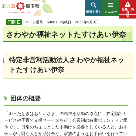
彩の国 埼玉県
緊急・防
情報を探す
メニュー
災
ページ番号：50681
掲載日：2025年9月3日
さわやか福祉ネットたすけあい伊奈
特定非営利活動法人さわやか福祉ネッ
トたすけあい伊奈
団体の概要
「困ったときはお互いさま」の精神を活動の原点に、在宅福祉サ
ービスや子育て支援サービスを行う会員制の有償ボランティア団
体です。日常のちょっとした手助けを必要としている人と、お手
伝いが可能な人とが助け合う、家族のようなお手伝いを行ってい