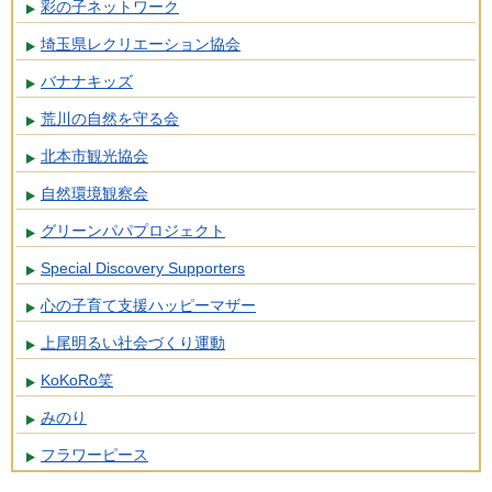
彩の子ネットワーク
埼玉県レクリエーション協会
バナナキッズ
荒川の自然を守る会
北本市観光協会
自然環境観察会
グリーンパパプロジェクト
Special Discovery Supporters
心の子育て支援ハッピーマザー
上尾明るい社会づくり運動
KoKoRo笑
みのり
フラワーピース