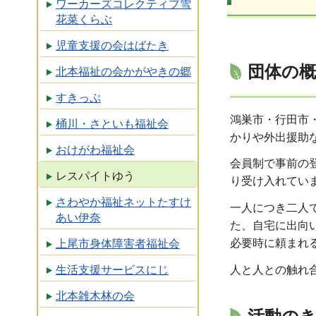
ワーカーズコレクティブ雪
花菜くらぶ
児童支援の会はばたき
団体の概
北本福祉の会かがやきの郷
すきっぷ
鴻巣市・行田市
桶川・さといも福祉会
かりや外出援助
おけがわ福祉会
会員制で事前の
レスパイトゆう
り受け入れてい
さわやか福祉ネットたすけ
一人につき二人
あい伊奈
た、自宅に出向
必要時に頼まれ
上尾市身体障害者福祉会
人と人との触れ
生活支援サービスにじ
北本雑木林の会