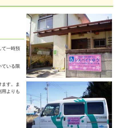
して一時預
いている限
けます。ま
利用よりも
。