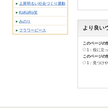
上尾明るい社会づくり運動
KoKoRo笑
みのり
より良い
フラワーピース
このページの
1：役に立
このページの
1：見つけ