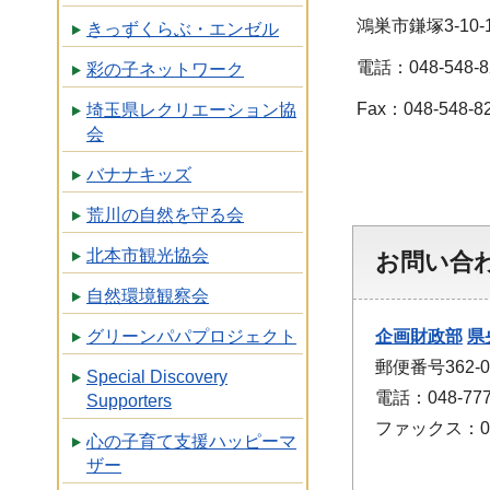
鴻巣市鎌塚3-10-
きっずくらぶ・エンゼル
電話：048-548-8
彩の子ネットワーク
Fax：048-548-8
埼玉県レクリエーション協
会
記事更
バナナキッズ
荒川の自然を守る会
北本市観光協会
お問い合
自然環境観察会
グリーンパパプロジェクト
企画財政部
県
郵便番号362-
Special Discovery
電話：048-777
Supporters
ファックス：048
心の子育て支援ハッピーマ
ザー