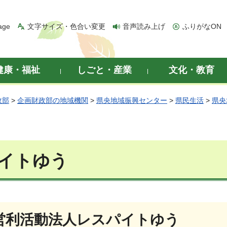
age
文字サイズ・色合い変更
音声読み上げ
ふりがなON
健康・福祉
しごと・産業
文化・教育
政部
>
企画財政部の地域機関
>
県央地域振興センター
>
県民生活
>
県央
イトゆう
営利活動法人レスパイトゆう