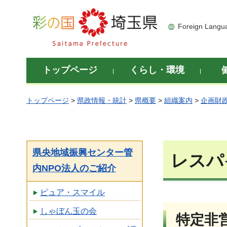
彩の国 埼玉県
Foreign Langu
トップページ
くらし・環境
トップページ
>
県政情報・統計
>
県概要
>
組織案内
>
企画財
県央地域振興センター管
レスパ
内NPO法人のご紹介
ピュア・スマイル
しゃぼん玉の会
特定非