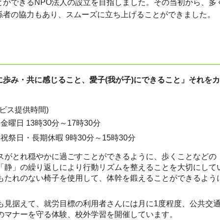
とができるNPO法人の設立を目指しました。その当初から、多
係者の協力もあり、スムーズに立ち上げることができました。
に歩み・共に感じること、愛子(我が子)にできること」それを
ビス提供時間)
金曜日 13時30分～17時30分
祝祭日・長期休暇 9時30分～15時30分
スがとれ穏やかに過ごすことができるように、歩くことなどの
「静」の繰り返しにより行動リズムを整えることを大切にして
もたれのない椅子を使用して、体幹を鍛えることができるよう
も見据えて、就労目標の利用者さんには月に1度程度、公共交
のマナーを守る体験、校外学習を開催しています。