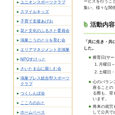
ービスを行うこ
ユニオンスポーツクラブ
集い、様々な関
スマイルキッズ
子育て支援あげお
活動内容
花と文化のふるさと委員会
鴻巣こうのとりを育む会
「共に生き・共
した。
エリアマネジメント北鴻巣
療育日(サー
NPOすけっと
月曜日～
さいたま山に親しむ会
土曜日・
鴻巣ブレス総合型スポーツ
心のバラン
クラブ
座ることの
る際も、背
つくしんぼ会
います。
こころのおと
将来の就労
して公共で
ホームベース