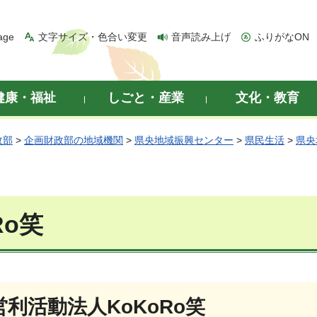
age
文字サイズ・色合い変更
音声読み上げ
ふりがなON
健康・福祉
しごと・産業
文化・教育
政部
>
企画財政部の地域機関
>
県央地域振興センター
>
県民生活
>
県央
Ro笑
利活動法人KoKoRo笑