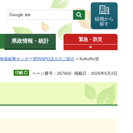
組織から
探す
緊急・防災
県政情報・統計
地域振興センター管内NPO法人のご紹介
> KoKoRo笑
ページ番号：267650
掲載日：2025年5月2日