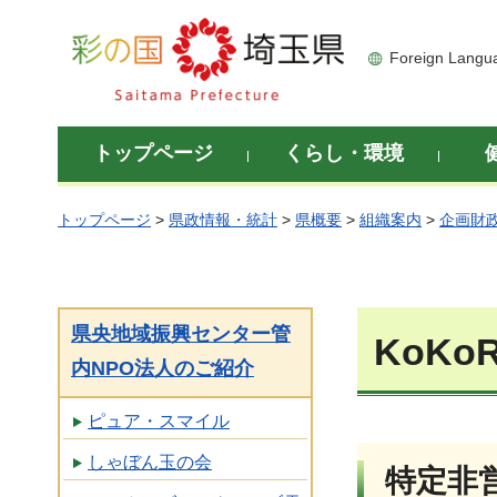
彩の国 埼玉県
Foreign Langu
トップページ
くらし・環境
トップページ
>
県政情報・統計
>
県概要
>
組織案内
>
企画財
県央地域振興センター管
KoKo
内NPO法人のご紹介
ピュア・スマイル
しゃぼん玉の会
特定非営