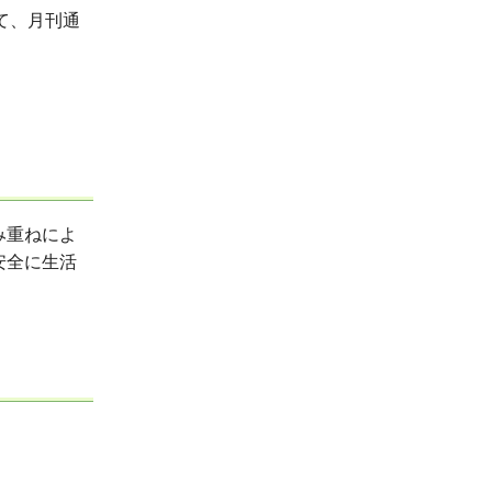
て、月刊通
み重ねによ
安全に生活