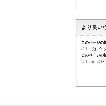
より良い
このページの
1：役に立
このページの
1：見つけ