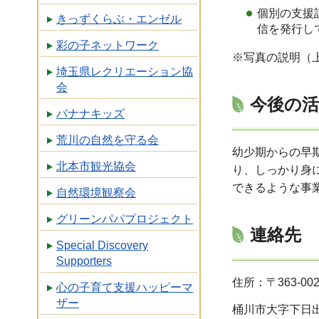
個別の支援
きっずくらぶ・エンゼル
信を発行し
彩の子ネットワーク
※写真の説明（
埼玉県レクリエーション協
会
今後の
バナナキッズ
荒川の自然を守る会
幼少期からの早
北本市観光協会
り、しっかり身
できるような事
自然環境観察会
グリーンパパプロジェクト
連絡先
Special Discovery
Supporters
住所：〒363-002
心の子育て支援ハッピーマ
ザー
桶川市大字下日出