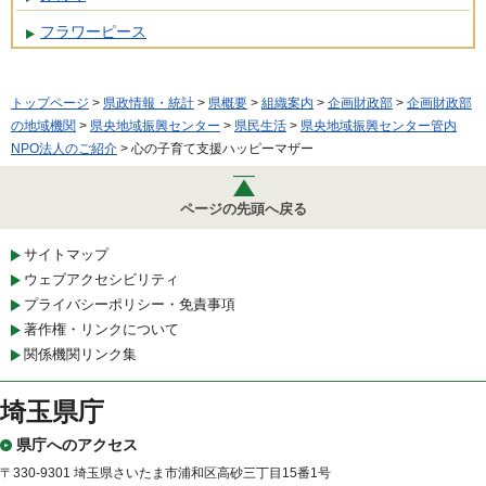
フラワーピース
トップページ
>
県政情報・統計
>
県概要
>
組織案内
>
企画財政部
>
企画財政部
の地域機関
>
県央地域振興センター
>
県民生活
>
県央地域振興センター管内
NPO法人のご紹介
> 心の子育て支援ハッピーマザー
ページの先頭へ戻る
サイトマップ
ウェブアクセシビリティ
プライバシーポリシー・免責事項
著作権・リンクについて
関係機関リンク集
埼玉県庁
県庁へのアクセス
〒330-9301 埼玉県さいたま市浦和区高砂三丁目15番1号