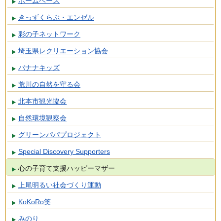
ホームベース
きっずくらぶ・エンゼル
彩の子ネットワーク
埼玉県レクリエーション協会
バナナキッズ
荒川の自然を守る会
北本市観光協会
自然環境観察会
グリーンパパプロジェクト
Special Discovery Supporters
心の子育て支援ハッピーマザー
上尾明るい社会づくり運動
KoKoRo笑
みのり