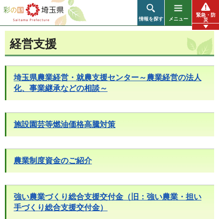
彩の国 埼玉県
緊急・防
情報を探す
メニュー
災
経営支援
埼玉県農業経営・就農支援センター～農業経営の法人
化、事業継承などの相談～
施設園芸等燃油価格高騰対策
農業制度資金のご紹介
強い農業づくり総合支援交付金（旧：強い農業・担い
手づくり総合支援交付金）