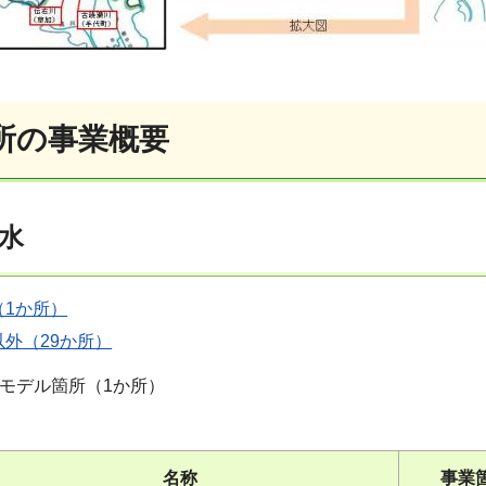
箇所の事業概要
用水
（1か所）
外（29か所）
のモデル箇所（1か所
）
名称
事業