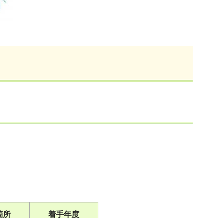
箇所
着手年度