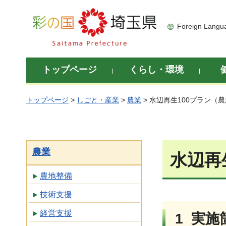
彩の国 埼玉県
Foreign Langu
トップページ
くらし・環境
トップページ
>
しごと・産業
>
農業
> 水辺再生100プラン（
農業
水辺再
農地整備
技術支援
経営支援
1 実施