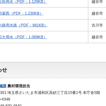
古田用水（PDF：1,129KB）
越谷市
部葛西（PDF：1,230KB）
越谷市
小路用水路（PDF：981KB）
吉川市
田大用水（PDF：1,089KB）
越谷市
わせ
備課
農村環境担当
-9301 埼玉県さいたま市浦和区高砂三丁目15番1号 本庁舎5階
-4348
-830-4840