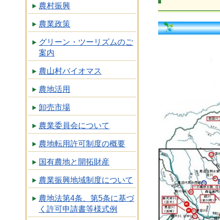
農村振興
農業政策
グリーン・ツーリズムのご
案内
農山村バイオマス
農地活用
卸売市場
農業委員会について
農地転用許可制度の概要
国有農地と開拓財産
農業振興地域制度について
農地法第4条、第5条に基づ
く許可申請書等様式例