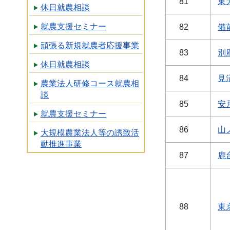
81
東
休日就農相談
就農支援セミナー
82
備
頑張る新規就農者応援事業
83
別府
休日就農相談
84
見
農業法人研修コース就農相
談
85
安戸
就農支援セミナー
86
山ノ
大規模農業法人等の誘致活
動推進事業
87
鹿台
88
東