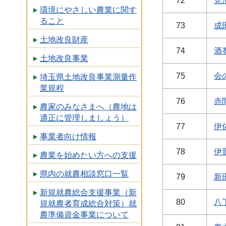
72
見
環境にやさしい農業に関す
ること
73
成
土地改良財産
74
酒巻
土地改良事業
75
会の
埼玉県土地改良事業測量作
業規程
76
赤
農家のみなさまへ（農地は
適正に管理しましょう）
77
伊佐
事業者向け情報
78
伊賀
農業を始めたい方への支援
県内の就農相談窓口一覧
79
新田
新規就農総合支援事業（新
80
八丁
規就農者育成総合対策）就
農準備資金事業について