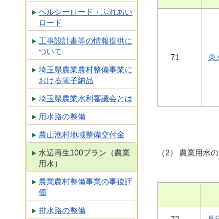
ヘルシーロード・ふれあい
ロード
工事設計書等の情報提供に
ついて
71
東
埼玉県農業農村整備事業に
おける電子納品
埼玉県農業水利審議会とは
用水路の整備
農山漁村地域整備交付金
水辺再生100プラン（農業
（2） 農業用水
用水）
農業農村整備事業の事後評
価
排水路の整備