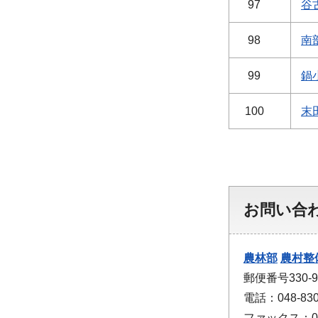
97
谷
98
南
99
鍋
100
末
お問い合
農林部
農村整
郵便番号330
電話：048-830
ファックス：048