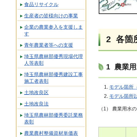
食品リサイクル
生産者の皆様向けの事業
企業の農業参入を支援しま
す
2 各
青年農業者等への支援
埼玉県農林部優秀現場代理
人等表彰
1 農業
埼玉県農林部優秀建設工事
施工者表彰
モデル箇所
土地改良区
モデル箇所以
土地改良法
（1） 農業用水
埼玉県農林部優秀委託業務
表彰
農業農村整備資材単価表