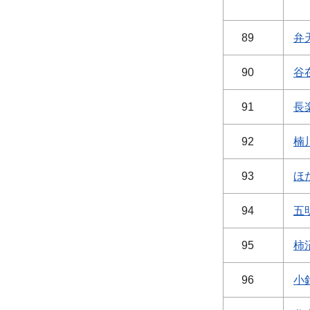
89
弁天
90
谷
91
長
92
楠
93
ほ
94
五
95
柿
96
小