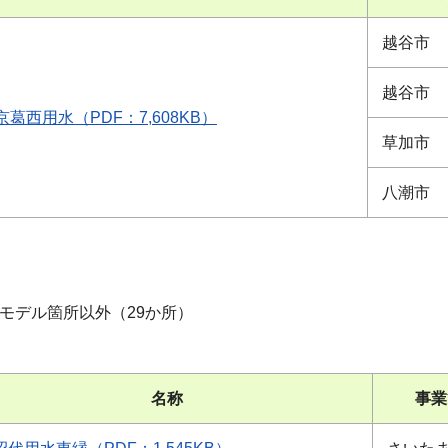
越谷市
越谷市
京葛西用水（PDF：7,608KB）
草加市
八潮市
のモデル箇所以外（29か所）
名称
事業