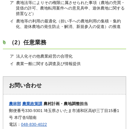
ア 農地法等によりその権限に属させられた事項（農地の売買・
賃借の許可、農地転用案件への意見具申、遊休農地に関する
措置など）
イ 農地等の利用の最適化（担い手への農地利用の集積・集約
化、遊休農地の発生防止・解消、新規参入の促進）の推進
（2）任意業務
ア 法人化その他農業経営の合理化
イ 農業一般に関する調査及び情報提供
お問い合わせ
農林部
農業政策課
農村計画・農地調整担当
郵便番号330-9301 埼玉県さいたま市浦和区高砂三丁目15番1
号 本庁舎5階南
電話：
048-830-4022