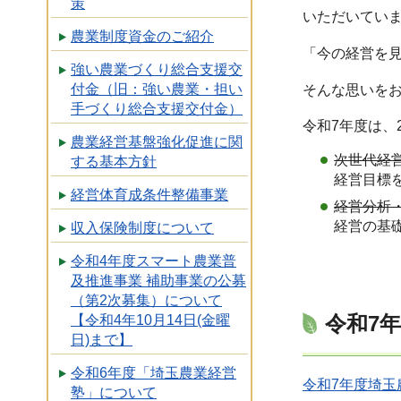
策
いただいてい
農業制度資金のご紹介
「今の経営を
強い農業づくり総合支援交
付金（旧：強い農業・担い
そんな思いを
手づくり総合支援交付金）
令和7年度は、
農業経営基盤強化促進に関
次世代経
する基本方針
経営目標
経営体育成条件整備事業
経営分析
経営の基
収入保険制度について
令和4年度スマート農業普
及推進事業 補助事業の公募
（第2次募集）について
令和7
【令和4年10月14日(金曜
日)まで】
令和6年度「埼玉農業経営
令和7年度埼玉
塾」について