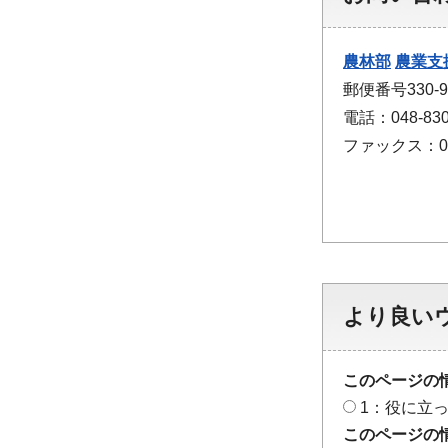
農林部
農業支
郵便番号330
電話：048-830
ファックス：048
より良い
このページの
1：役に立
このページの