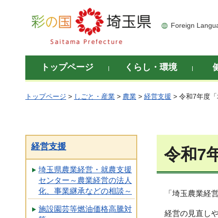
彩の国 埼玉県
Foreign Langu
トップページ
くらし・環境
トップページ
>
しごと・産業
>
農業
>
経営支援
> 令和7年度
経営支援
令和7
埼玉県農業経営・就農支援
センター～農業経営の法人
化、事業継承などの相談～
「埼玉農業経営
施設園芸等燃油価格高騰対
経営の見直し