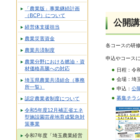
「農業版」事業継続計画
（BCP）について
公開講
経営体支援担当
農業災害資金
各コースの研
農業共済制度
申込やコース
農業分野における燃油・資
材価格高騰への対応
日程：令和
会場：埼
埼玉県農業共済組合（事務
所一覧）
申込：
公
募集チラシ（
認定農業者制度について
令和5年度12月補正省エネ
型施設園芸産地育成緊急対
策事業
令和7年度「埼玉農業経営