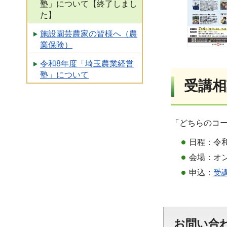
塾」について【終了しまし
た】
施設園芸農家の皆様へ（農
業保険）
令和8年度「埼玉農業経営
塾」について
受講相
「どちらのコ
日程：令和
会場：オン
申込：
受
お問い合