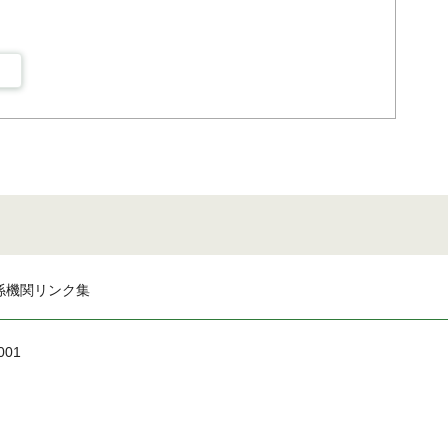
係機関リンク集
001