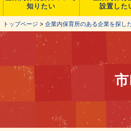
知りたい
設置した
トップページ
>
企業内保育所のある企業を探し
市