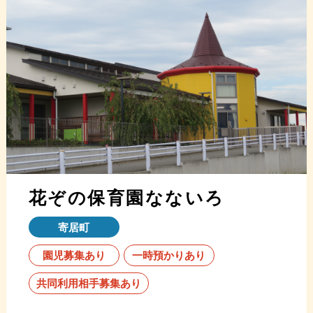
花ぞの保育園なないろ
寄居町
園児募集あり
一時預かりあり
共同利用相手募集あり