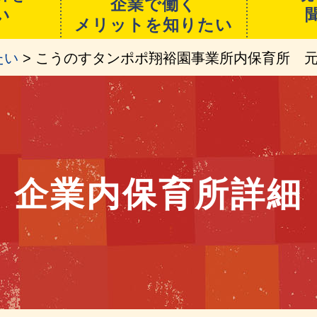
企業で働く
い
メリットを知りたい
たい
> こうのすタンポポ翔裕園事業所内保育所 
企業内保育所詳細