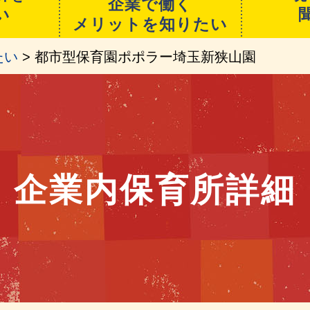
企業で働く
い
メリットを知りたい
たい
> 都市型保育園ポポラー埼玉新狭山園
企業内保育所詳細