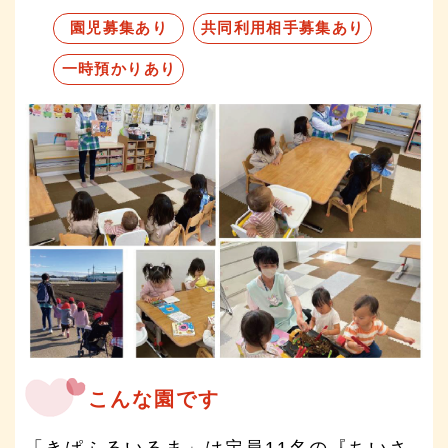
園児募集あり
共同利用相手募集あり
一時預かりあり
こんな園です
「きぱふるいるま」は定員11名の『ちいさ