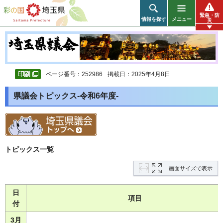
彩の国 埼玉県
緊急・防
情報を探す
メニュー
災
ページ番号：252986
掲載日：2025年4月8日
県議会トピックス-令和6年度-
トピックス一覧
画面サイズで表示
日
項目
付
3月