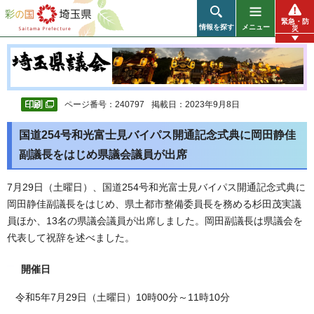
彩の国 埼玉県
緊急・防
情報を探す
メニュー
災
ページ番号：240797
掲載日：2023年9月8日
国道254号和光富士見バイパス開通記念式典に岡田静佳
副議長をはじめ県議会議員が出席
7月29日（土曜日）、国道254号和光富士見バイパス開通記念式典に
岡田静佳副議長をはじめ、県土都市整備委員長を務める杉田茂実議
員ほか、13名の県議会議員が出席しました。岡田副議長は県議会を
代表して祝辞を述べました。
開催日
令和5年7月29日（土曜日）10時00分～11時10分