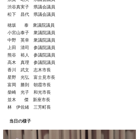
渋谷真実子 県議会議員
松下 昌代 県議会議員
穂坂 泰 衆議院議員
小宮山泰子 衆議院議員
中野 英幸 衆議院議員
上田 清司 参議院議員
熊谷 裕人 参議院議員
高木 真理 参議院議員
香川 武文 志木市長
星野 光弘 富士見市長
富岡 勝則 朝霞市長
柴崎 光子 和光市長
並木 傑 新座市長
林 伊佐緒 三芳町長
当日の様子