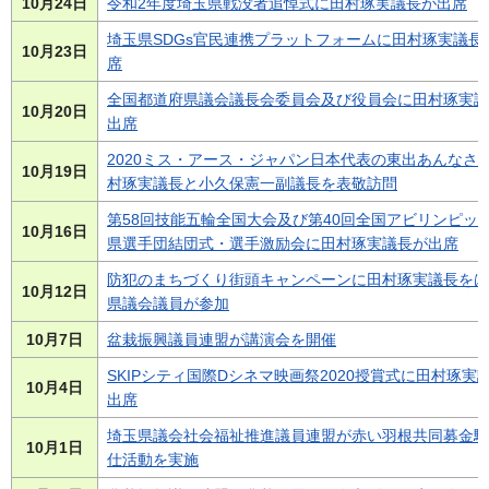
10月24日
令和2年度埼玉県戦没者追悼式に田村琢実議長が出席
埼玉県SDGs官民連携プラットフォームに田村琢実議長
10月23日
席
全国都道府県議会議長会委員会及び役員会に田村琢実議
10月20日
出席
2020ミス・アース・ジャパン日本代表の東出あんなさ
10月19日
村琢実議長と小久保憲一副議長を表敬訪問
第58回技能五輪全国大会及び第40回全国アビリンピッ
10月16日
県選手団結団式・選手激励会に田村琢実議長が出席
防犯のまちづくり街頭キャンペーンに田村琢実議長をは
10月12日
県議会議員が参加
10月7日
盆栽振興議員連盟が講演会を開催
SKIPシティ国際Dシネマ映画祭2020授賞式に田村琢実
10月4日
出席
埼玉県議会社会福祉推進議員連盟が赤い羽根共同募金駅
10月1日
仕活動を実施