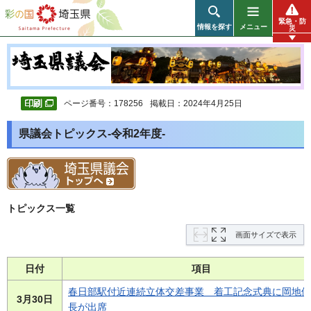
彩の国 埼玉県
緊急・防
情報を探す
メニュー
災
ページ番号：178256
掲載日：2024年4月25日
県議会トピックス-令和2年度-
トピックス一覧
画面サイズで表示
日付
項目
春日部駅付近連続立体交差事業 着工記念式典に岡地優
3月30日
長が出席