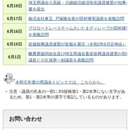
埼玉県議会八高線・川越線沿線活性化議員連盟が知事へ
6月19日
書を提出
6月17日
株式会社東玉 戸塚隆会長が田村琢実議長を表敬訪問
プロロードレースチームさいたまディレーブが田村琢実
6月16日
を表敬訪問
6月15日
盆栽振興議員連盟が盆栽を展示（令和2年6月定例会）
酪農業協同組合及び埼玉県議会畜産振興議員連盟が田村
6月1日
議長と小久保憲一副議長を表敬訪問
令和元年度の県議会トピックスは、こちらから。
注意：議員の氏名の一部にJIS規格第1・第2水準にない文字があ
るため、第1・第2水準の漢字で表記しているものがあります。
お問い合わせ