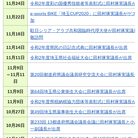
11月24日
令和2年度彩の国優秀技能者等表彰式に田村琢実議長が
e-sports BIKE「埼玉CUP2020」に田村琢実議長がゲ
11月22日
加
駐日シリア・アラブ共和国臨時代理大使が田村琢実議長
11月18日
敬訪問
11月14日
令和2年度県民の日記念式典に田村琢実議長が出席
11月11日
令和2年度埼玉県社会福祉大会に田村琢実議長が出席
11月9日
～11月11
第20回都道府県議会議員研究交流大会に田村琢実議長
日
11月9日
第64回埼玉県公衆衛生大会に田村琢実議長が出席
11月9日
令和2年度県税納税協力団体等表彰式に田村琢実議長が
10月27日
第49回埼玉県薬事衛生大会に田村琢実議長が出席
第233回 13都道府県議会議長会議に田村琢実議長と小
10月26日
一副議長が出席