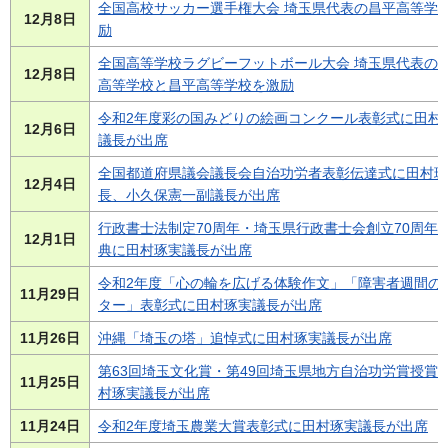
全国高校サッカー選手権大会 埼玉県代表の昌平高等学
12月8日
励
全国高等学校ラグビーフットボール大会 埼玉県代表の
12月8日
高等学校と昌平高等学校を激励
令和2年度彩の国みどりの絵画コンクール表彰式に田村
12月6日
議長が出席
全国都道府県議会議長会自治功労者表彰伝達式に田村琢
12月4日
長、小久保憲一副議長が出席
行政書士法制定70周年・埼玉県行政書士会創立70周年
12月1日
典に田村琢実議長が出席
令和2年度「心の輪を広げる体験作文」「障害者週間の
11月29日
ター」表彰式に田村琢実議長が出席
11月26日
沖縄「埼玉の塔」追悼式に田村琢実議長が出席
第63回埼玉文化賞・第49回埼玉県地方自治功労賞授賞
11月25日
村琢実議長が出席
11月24日
令和2年度埼玉農業大賞表彰式に田村琢実議長が出席