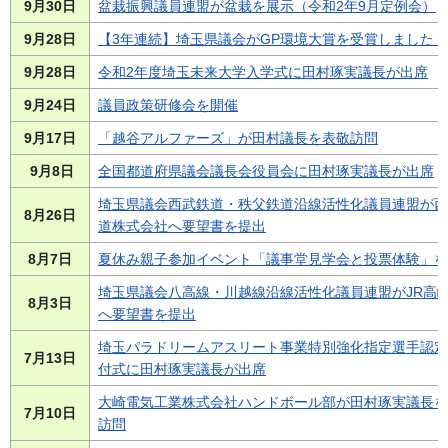
9月30日
盆栽振興議員連盟が盆栽を展示（令和2年9月定例会）
9月28日
【3年連続】埼玉県議会がGP環境大賞を受賞しました！
9月28日
令和2年度埼玉未来大学入学式に田村琢実議長が出席
9月24日
議員政策研修会を開催
9月17日
「越谷アルファーズ」が田村議長を表敬訪問
9月8日
全国都道府県議会議長会役員会に田村琢実議長が出席
埼玉県議会西武鉄道・秩父鉄道沿線活性化議員連盟が西
8月26日
道株式会社へ要望書を提出
8月7日
夏休み親子参加イベント「議事堂見学会と投票体験」を
埼玉県議会八高線・川越線沿線活性化議員連盟がJR高
8月3日
へ要望書を提出
埼玉パラドリームアスリート事業特別強化指定選手認定
7月13日
付式に田村琢実議長が出席
大崎電気工業株式会社ハンドボール部が田村琢実議長を
7月10日
訪問