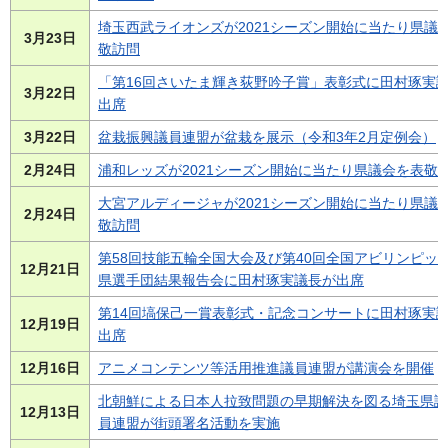
埼玉西武ライオンズが2021シーズン開始に当たり県議
3月23日
敬訪問
「第16回さいたま輝き荻野吟子賞」表彰式に田村琢実
3月22日
出席
3月22日
盆栽振興議員連盟が盆栽を展示（令和3年2月定例会）
2月24日
浦和レッズが2021シーズン開始に当たり県議会を表敬
大宮アルディージャが2021シーズン開始に当たり県議
2月24日
敬訪問
第58回技能五輪全国大会及び第40回全国アビリンピッ
12月21日
県選手団結果報告会に田村琢実議長が出席
第14回塙保己一賞表彰式・記念コンサートに田村琢実
12月19日
出席
12月16日
アニメコンテンツ等活用推進議員連盟が講演会を開催
北朝鮮による日本人拉致問題の早期解決を図る埼玉県議
12月13日
員連盟が街頭署名活動を実施