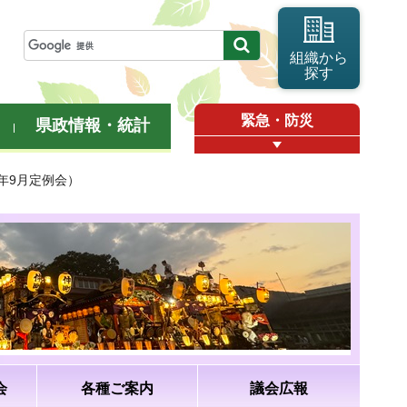
組織から
探す
緊急・防災
県政情報・統計
年9月定例会）
会
各種ご案内
議会広報