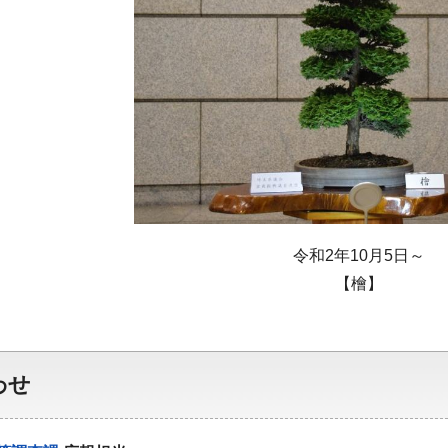
令和2年10月5日～
【檜】
わせ