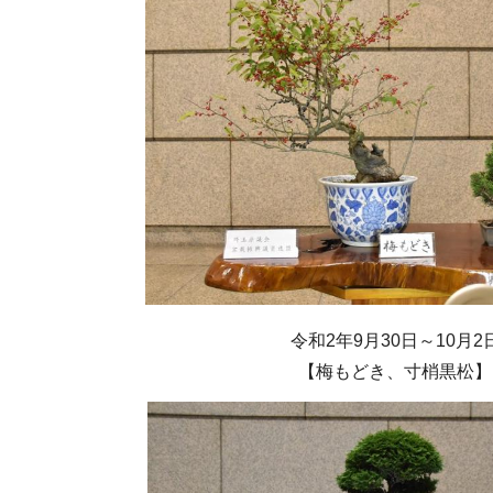
令和2年9月30日～10月2
【梅もどき、寸梢黒松】