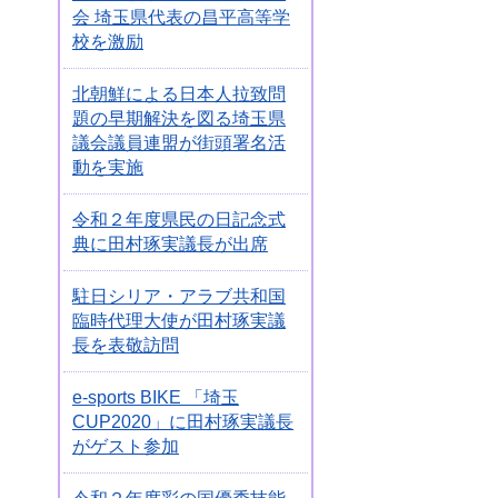
会 埼玉県代表の昌平高等学
校を激励
北朝鮮による日本人拉致問
題の早期解決を図る埼玉県
議会議員連盟が街頭署名活
動を実施
令和２年度県民の日記念式
典に田村琢実議長が出席
駐日シリア・アラブ共和国
臨時代理大使が田村琢実議
長を表敬訪問
e-sports BIKE 「埼玉
CUP2020」に田村琢実議長
がゲスト参加