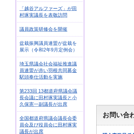
「越谷アルファーズ」が田
村琢実議長を表敬訪問
議員政策研修会を開催
盆栽振興議員連盟が盆栽を
展示（令和2年9月定例会）
埼玉県議会社会福祉推進議
員連盟が赤い羽根共同募金
駅頭奉仕活動を実施
第233回 13都道府県議会議
長会議に田村琢実議長と小
久保憲一副議長が出席
お問い合
全国都道府県議会議長会委
員会及び役員会に田村琢実
議長が出席