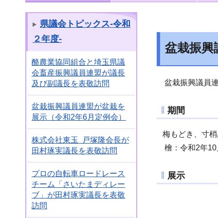
県議会トピックス-令和
２年度-
盆栽振興
酪農業協同組合と埼玉県議
会畜産振興議員連盟が議長
盆栽振興議員連
及び副議長を表敬訪問
盆栽振興議員連盟が盆栽を
期間
展示（令和2年6月定例会）
梅もどき、寸梢黒
株式会社東玉 戸塚隆会長が
檜：令和2年10
田村琢実議長を表敬訪問
プロの自転車ロードレース
展示
チーム「さいたまディレー
ブ」が田村琢実議長を表敬
訪問