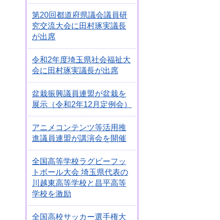
第20回都道府県議会議員研
究交流大会に田村琢実議長
が出席
令和2年度埼玉県社会福祉大
会に田村琢実議長が出席
盆栽振興議員連盟が盆栽を
展示（令和2年12月定例会）
アニメコンテンツ等活用推
進議員連盟が講演会を開催
全国高等学校ラグビーフッ
トボール大会 埼玉県代表の
川越東高等学校と昌平高等
学校を激励
全国高校サッカー選手権大