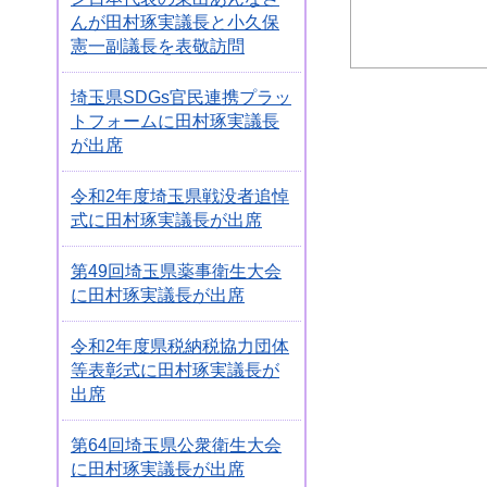
んが田村琢実議長と小久保
憲一副議長を表敬訪問
埼玉県SDGs官民連携プラッ
トフォームに田村琢実議長
が出席
令和2年度埼玉県戦没者追悼
式に田村琢実議長が出席
第49回埼玉県薬事衛生大会
に田村琢実議長が出席
令和2年度県税納税協力団体
等表彰式に田村琢実議長が
出席
第64回埼玉県公衆衛生大会
に田村琢実議長が出席