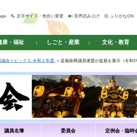
age
文字サイズ・色合い変更
音声読み上げ
ふりがなON
健康・福祉
しごと・産業
文化・教育
県議会トピックス-令和２年度-
> 盆栽振興議員連盟が盆栽を展示（令和2
議員名簿
委員会
定例会・臨時