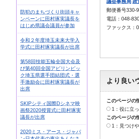
議会事務局
政
郵便番号330
防犯のまちづくり街頭キャ
ンペーンに田村琢実議長を
電話：048-830
はじめ県議会議員が参加
ファックス：048
令和２年度埼玉未来大学入
学式に田村琢実議長が出席
第58回技能五輪全国大会及
び第40回全国アビリンピッ
ク埼玉県選手団結団式・選
より良い
手激励会に田村琢実議長が
出席
このページの
SKIPシティ国際Dシネマ映
1：役に立
画祭2020授賞式に田村琢実
議長が出席
このページの
1：見つけ
2020ミス・アース・ジャパ
ン日本代表の東出あんなさ