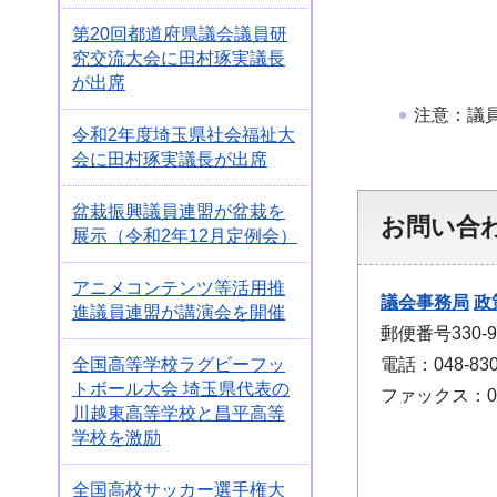
第20回都道府県議会議員研
究交流大会に田村琢実議長
が出席
注意：議
令和2年度埼玉県社会福祉大
会に田村琢実議長が出席
盆栽振興議員連盟が盆栽を
お問い合
展示（令和2年12月定例会）
アニメコンテンツ等活用推
議会事務局
政
進議員連盟が講演会を開催
郵便番号330
電話：048-830
全国高等学校ラグビーフッ
トボール大会 埼玉県代表の
ファックス：048
川越東高等学校と昌平高等
学校を激励
全国高校サッカー選手権大