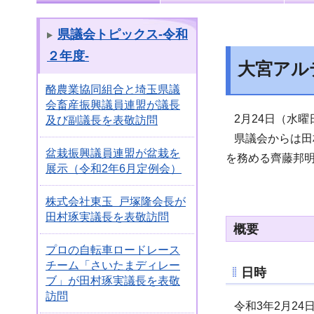
県議会トピックス-令和
２年度-
大宮アル
酪農業協同組合と埼玉県議
会畜産振興議員連盟が議長
2月24日（水曜
及び副議長を表敬訪問
県議会からは田
盆栽振興議員連盟が盆栽を
を務める齊藤邦
展示（令和2年6月定例会）
株式会社東玉 戸塚隆会長が
田村琢実議長を表敬訪問
概要
プロの自転車ロードレース
チーム「さいたまディレー
日時
ブ」が田村琢実議長を表敬
訪問
令和3年2月24日