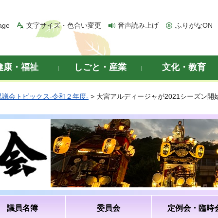
age
文字サイズ・色合い変更
音声読み上げ
ふりがなON
健康・福祉
しごと・産業
文化・教育
県議会トピックス-令和２年度-
> 大宮アルディージャが2021シーズン
議員名簿
委員会
定例会・臨時