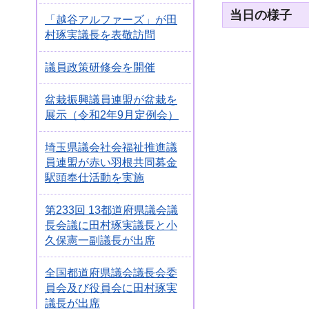
当日の様子
「越谷アルファーズ」が田
村琢実議長を表敬訪問
議員政策研修会を開催
盆栽振興議員連盟が盆栽を
展示（令和2年9月定例会）
埼玉県議会社会福祉推進議
員連盟が赤い羽根共同募金
駅頭奉仕活動を実施
第233回 13都道府県議会議
長会議に田村琢実議長と小
久保憲一副議長が出席
全国都道府県議会議長会委
員会及び役員会に田村琢実
議長が出席