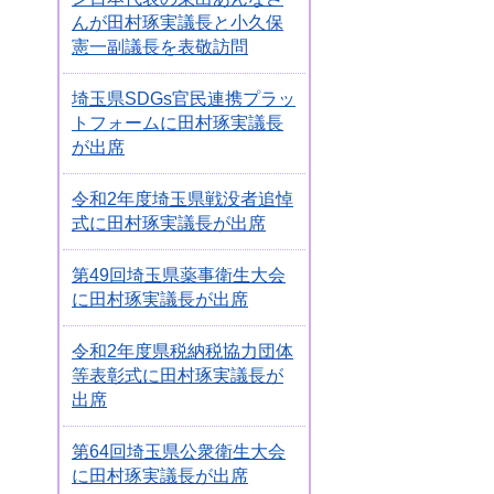
んが田村琢実議長と小久保
憲一副議長を表敬訪問
埼玉県SDGs官民連携プラッ
トフォームに田村琢実議長
が出席
令和2年度埼玉県戦没者追悼
式に田村琢実議長が出席
第49回埼玉県薬事衛生大会
に田村琢実議長が出席
令和2年度県税納税協力団体
等表彰式に田村琢実議長が
出席
第64回埼玉県公衆衛生大会
に田村琢実議長が出席