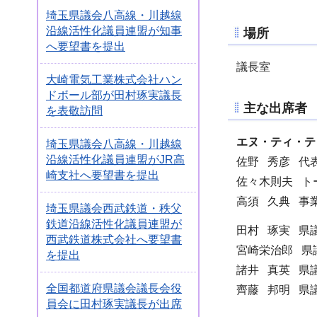
埼玉県議会八高線・川越線
沿線活性化議員連盟が知事
場所
へ要望書を提出
議長室
大崎電気工業株式会社ハン
ドボール部が田村琢実議長
主な出席者
を表敬訪問
エヌ・ティ・テ
埼玉県議会八高線・川越線
沿線活性化議員連盟がJR高
佐野 秀彦 代
崎支社へ要望書を提出
佐々木則夫 トー
高須 久典 事
埼玉県議会西武鉄道・秩父
鉄道沿線活性化議員連盟が
田村 琢実 県議
西武鉄道株式会社へ要望書
宮崎栄治郎 県
を提出
諸井 真英 県議
全国都道府県議会議長会役
齊藤 邦明 県議
員会に田村琢実議長が出席