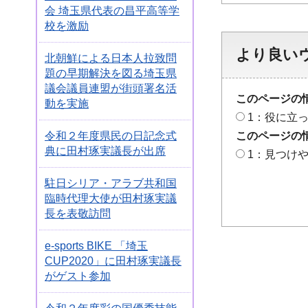
会 埼玉県代表の昌平高等学
校を激励
より良い
北朝鮮による日本人拉致問
題の早期解決を図る埼玉県
議会議員連盟が街頭署名活
このページの
動を実施
1：役に立
令和２年度県民の日記念式
このページの
典に田村琢実議長が出席
1：見つけ
駐日シリア・アラブ共和国
臨時代理大使が田村琢実議
長を表敬訪問
e-sports BIKE 「埼玉
CUP2020」に田村琢実議長
がゲスト参加