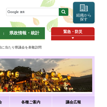
組織から
探す
緊急・防災
県政情報・統計
開始に当たり県議会を表敬訪問
会
各種ご案内
議会広報