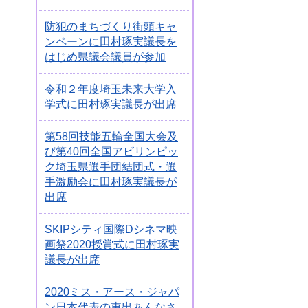
防犯のまちづくり街頭キャ
ンペーンに田村琢実議長を
はじめ県議会議員が参加
令和２年度埼玉未来大学入
学式に田村琢実議長が出席
第58回技能五輪全国大会及
び第40回全国アビリンピッ
ク埼玉県選手団結団式・選
手激励会に田村琢実議長が
出席
SKIPシティ国際Dシネマ映
画祭2020授賞式に田村琢実
議長が出席
2020ミス・アース・ジャパ
ン日本代表の東出あんなさ