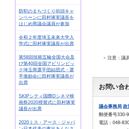
防犯のまちづくり街頭キャ
ンペーンに田村琢実議長を
はじめ県議会議員が参加
令和２年度埼玉未来大学入
学式に田村琢実議長が出席
第58回技能五輪全国大会及
注意：議
び第40回全国アビリンピッ
ク埼玉県選手団結団式・選
手激励会に田村琢実議長が
出席
お問い合
SKIPシティ国際Dシネマ映
画祭2020授賞式に田村琢実
議会事務局
政
議長が出席
郵便番号330
2020ミス・アース・ジャパ
電話：048-830
ン日本代表の東出あんなさ