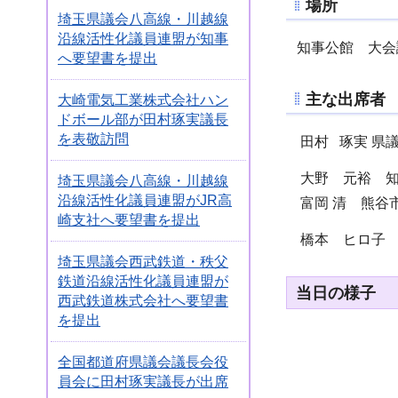
場所
埼玉県議会八高線・川越線
沿線活性化議員連盟が知事
知事公館 大会
へ要望書を提出
主な出席者
大崎電気工業株式会社ハン
ドボール部が田村琢実議長
を表敬訪問
田村 琢実 県
大野 元裕 知
埼玉県議会八高線・川越線
沿線活性化議員連盟がJR高
富岡 清 熊谷
崎支社へ要望書を提出
橋本 ヒロ子 
埼玉県議会西武鉄道・秩父
鉄道沿線活性化議員連盟が
当日の様子
西武鉄道株式会社へ要望書
を提出
全国都道府県議会議長会役
員会に田村琢実議長が出席