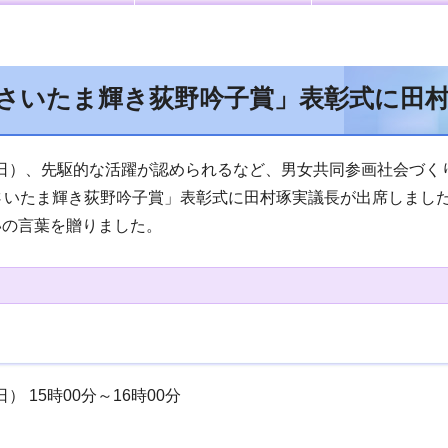
回さいたま輝き荻野吟子賞」表彰式に田
曜日）、先駆的な活躍が認められるなど、男女共同参画社会づ
回さいたま輝き荻野吟子賞」表彰式に田村琢実議長が出席しまし
いの言葉を贈りました。
） 15時00分～16時00分