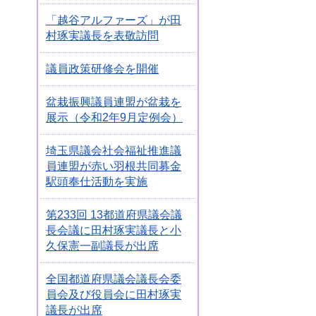
「越谷アルファーズ」が田
村琢実議長を表敬訪問
議員政策研修会を開催
盆栽振興議員連盟が盆栽を
展示（令和2年9月定例会）
埼玉県議会社会福祉推進議
員連盟が赤い羽根共同募金
駅頭奉仕活動を実施
第233回 13都道府県議会議
長会議に田村琢実議長と小
久保憲一副議長が出席
全国都道府県議会議長会委
員会及び役員会に田村琢実
議長が出席