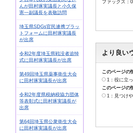
ファックス：048
んが田村琢実議長と小久保
憲一副議長を表敬訪問
埼玉県SDGs官民連携プラッ
トフォームに田村琢実議長
が出席
より良い
令和2年度埼玉県戦没者追悼
式に田村琢実議長が出席
このページの
第49回埼玉県薬事衛生大会
1：役に立
に田村琢実議長が出席
このページの
令和2年度県税納税協力団体
1：見つけ
等表彰式に田村琢実議長が
出席
第64回埼玉県公衆衛生大会
に田村琢実議長が出席