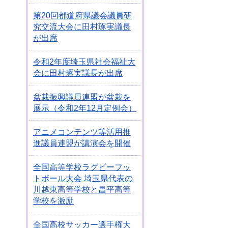
第20回都道府県議会議員研
究交流大会に田村琢実議長
が出席
令和2年度埼玉県社会福祉大
会に田村琢実議長が出席
盆栽振興議員連盟が盆栽を
展示（令和2年12月定例会）
アニメコンテンツ等活用推
進議員連盟が講演会を開催
全国高等学校ラグビーフッ
トボール大会 埼玉県代表の
川越東高等学校と昌平高等
学校を激励
全国高校サッカー選手権大