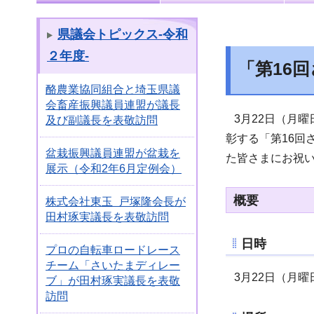
県議会トピックス-令和
２年度-
「第16
酪農業協同組合と埼玉県議
会畜産振興議員連盟が議長
3月22日（月
及び副議長を表敬訪問
彰する「第16
盆栽振興議員連盟が盆栽を
た皆さまにお祝
展示（令和2年6月定例会）
概要
株式会社東玉 戸塚隆会長が
田村琢実議長を表敬訪問
日時
プロの自転車ロードレース
チーム「さいたまディレー
3月22日（月曜日
ブ」が田村琢実議長を表敬
訪問