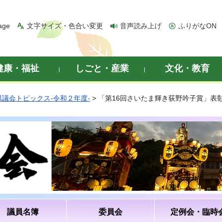
age
文字サイズ・色合い変更
音声読み上げ
ふりがなON
健康・福祉
しごと・産業
文化・教育
県議会トピックス-令和２年度-
> 「第16回さいたま輝き荻野吟子賞」表
議員名簿
委員会
定例会・臨時