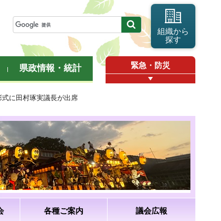
組織から
探す
緊急・防災
県政情報・統計
彰式に田村琢実議長が出席
会
各種ご案内
議会広報