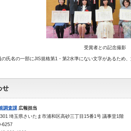
受賞者との記念撮影
員の氏名の一部にJIS規格第1・第2水準にない文字があるため
わせ
策調査課
広報担当
-9301 埼玉県さいたま市浦和区高砂三丁目15番1号 議事堂1階
-6257