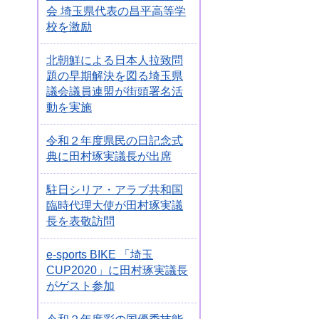
会 埼玉県代表の昌平高等学
校を激励
北朝鮮による日本人拉致問
題の早期解決を図る埼玉県
議会議員連盟が街頭署名活
動を実施
令和２年度県民の日記念式
典に田村琢実議長が出席
駐日シリア・アラブ共和国
臨時代理大使が田村琢実議
長を表敬訪問
e-sports BIKE 「埼玉
CUP2020」に田村琢実議長
がゲスト参加