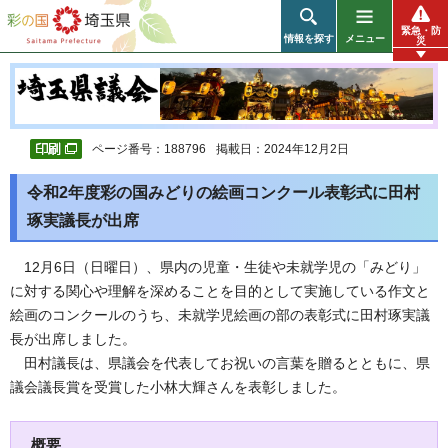
彩の国 埼玉県
緊急・防
情報を探す
メニュー
災
ページ番号：188796
掲載日：2024年12月2日
令和2年度彩の国みどりの絵画コンクール表彰式に田村
琢実議長が出席
12月6日（日曜日）、県内の児童・生徒や未就学児の「みどり」
に対する関心や理解を深めることを目的として実施している作文と
絵画のコンクールのうち、未就学児絵画の部の表彰式に田村琢実議
長が出席しました。
田村議長は、県議会を代表してお祝いの言葉を贈るとともに、県
議会議長賞を受賞した小林大輝さんを表彰しました。
概要