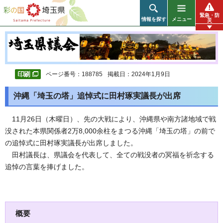
彩の国 埼玉県
緊急・防
情報を探す
メニュー
災
ページ番号：188785
掲載日：2024年1月9日
沖縄「埼玉の塔」追悼式に田村琢実議長が出席
11月26日（木曜日）、先の大戦により、沖縄県や南方諸地域で戦
没された本県関係者2万8,000余柱をまつる沖縄「埼玉の塔」の前で
の追悼式に田村琢実議長が出席しました。
田村議長は、県議会を代表して、全ての戦没者の冥福を祈念する
追悼の言葉を捧げました。
概要