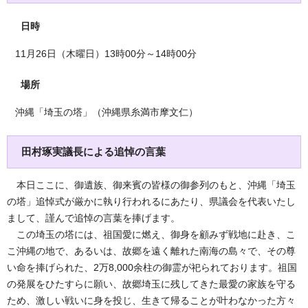
日時
11月26日（木曜日）13時00分～14時00分
場所
沖縄「埼玉の塔」（沖縄県糸満市摩文仁）
田村琢実議長による追悼の言葉
本日ここに、御遺族、御来賓の皆様の御参列のもと、沖縄「埼玉
の塔」追悼式が厳かに執り行われるにあたり、県議会を代表いたし
まして、謹んで追悼の言葉を捧げます。
この埼玉の塔には、祖国愛に燃え、御身を顧みず戦地に赴き、こ
こ沖縄の地で、あるいは、故郷を遠く離れた南海の島々で、その尊
い命を捧げられた、2万8,000余柱の御霊が祀られております。祖国
の発展をひたすらに願い、故郷埼玉に残してきた最愛の家族を守る
ため、激しい戦いに身を投じ、生きて帰ることが叶わなかった方々