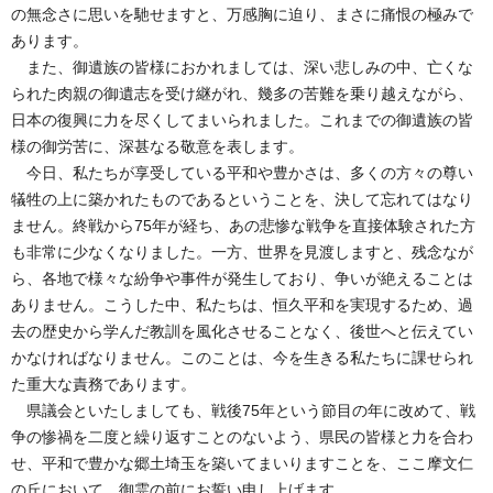
の無念さに思いを馳せますと、万感胸に迫り、まさに痛恨の極みで
あります。
また、御遺族の皆様におかれましては、深い悲しみの中、亡くな
られた肉親の御遺志を受け継がれ、幾多の苦難を乗り越えながら、
日本の復興に力を尽くしてまいられました。これまでの御遺族の皆
様の御労苦に、深甚なる敬意を表します。
今日、私たちが享受している平和や豊かさは、多くの方々の尊い
犠牲の上に築かれたものであるということを、決して忘れてはなり
ません。終戦から75年が経ち、あの悲惨な戦争を直接体験された方
も非常に少なくなりました。一方、世界を見渡しますと、残念なが
ら、各地で様々な紛争や事件が発生しており、争いが絶えることは
ありません。こうした中、私たちは、恒久平和を実現するため、過
去の歴史から学んだ教訓を風化させることなく、後世へと伝えてい
かなければなりません。このことは、今を生きる私たちに課せられ
た重大な責務であります。
県議会といたしましても、戦後75年という節目の年に改めて、戦
争の惨禍を二度と繰り返すことのないよう、県民の皆様と力を合わ
せ、平和で豊かな郷土埼玉を築いてまいりますことを、ここ摩文仁
の丘において、御霊の前にお誓い申し上げます。