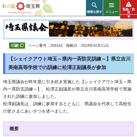
彩の国 埼玉県
緊急・防
情報を探す
メニュー
災
ページ番号：259161
掲載日：2024年10月11日
【シェイクアウト埼玉～県内一斉防災訓練～】県立吉川
美南高等学校での訓練に松澤正副議長が参加
埼玉県議会が昨年度に引き続き実施した【シェイクアウト埼玉～県
内一斉防災訓練～】。松澤正副議長が県立吉川美南高等学校で実施
された訓練に参加しました。
松澤副議長は、訓練に参加するとともに、県議会を代表して高校生
の皆さまにあいさつを述べました。
概要