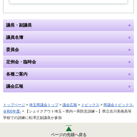
議長・副議長
議員名簿
委員会
定例会・臨時会
各種ご案内
議会広報
トップページ
>
埼玉県議会トップ
>
議会広報
>
トピックス
>
県議会トピックス-
令和6年度-
> 【シェイクアウト埼玉～県内一斉防災訓練～】県立吉川美南高等
学校での訓練に松澤正副議長が参加
ページの先頭へ戻る