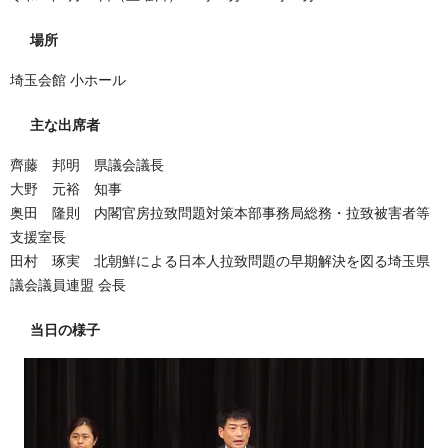
場所
埼玉会館 小ホール
主な出席者
齊藤 邦明 県議会議長
大野 元裕 知事
奥田 隆則 内閣官房拉致問題対策本部事務局総務・拉致被害者等
支援室長
田村 琢実 北朝鮮による日本人拉致問題の早期解決を図る埼玉県
議会議員連盟 会長
当日の様子