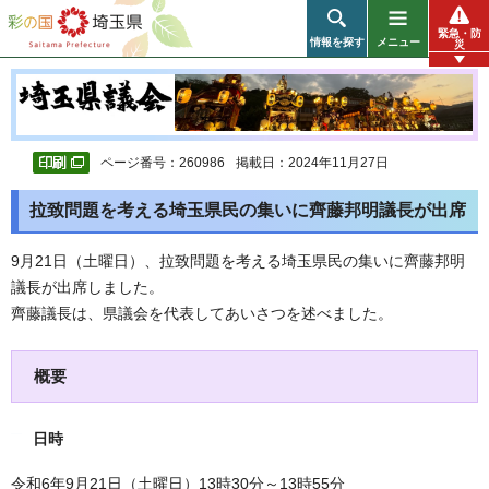
彩の国 埼玉県
緊急・防
情報を探す
メニュー
災
ページ番号：260986
掲載日：2024年11月27日
拉致問題を考える埼玉県民の集いに齊藤邦明議長が出席
9月21日（土曜日）、拉致問題を考える埼玉県民の集いに齊藤邦明
議長が出席しました。
齊藤議長は、県議会を代表してあいさつを述べました。
概要
日時
令和6年9月21日（土曜日）13時30分～13時55分