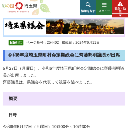
彩の国 埼玉県
緊急・防
情報を探す
メニュー
災
ページ番号：254402
掲載日：2024年6月11日
令和6年度埼玉県町村会定期総会に齊藤邦明議長が出席
5月27日（月曜日）、令和6年度埼玉県町村会定期総会に齊藤邦明議
長が出席しました。
齊藤議長は、県議会を代表して祝辞を述べました。
概要
日時
令和6年5月27日（月曜日）10時00分～10時30分