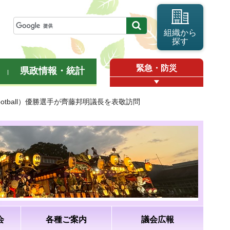
組織から
探す
緊急・防災
県政情報・統計
otball）優勝選手が齊藤邦明議長を表敬訪問
会
各種ご案内
議会広報