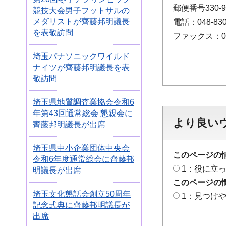
郵便番号330
競技大会男子フットサルの
メダリストが齊藤邦明議長
電話：048-830
を表敬訪問
ファックス：048
埼玉パナソニックワイルド
ナイツが齊藤邦明議長を表
敬訪問
埼玉県地質調査業協会令和6
年第43回通常総会 懇親会に
より良い
齊藤邦明議長が出席
埼玉県中小企業団体中央会
このページの
令和6年度通常総会に齊藤邦
1：役に立
明議長が出席
このページの
埼玉文化懇話会創立50周年
1：見つけ
記念式典に齊藤邦明議長が
出席