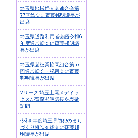
埼玉県地域婦人会連合会第
77回総会に齊藤邦明議長が
出席
埼玉県道路利用者会議令和6
年度通常総会に齊藤邦明議
長が出席
埼玉県遊技業協同組合第57
回通常総会・祝賀会に齊藤
邦明議長が出席
Vリーグ 埼玉上尾メディッ
クスが齊藤邦明議長を表敬
訪問
令和6年度埼玉県防犯のまち
づくり推進会総会に齊藤邦
明議長が出席