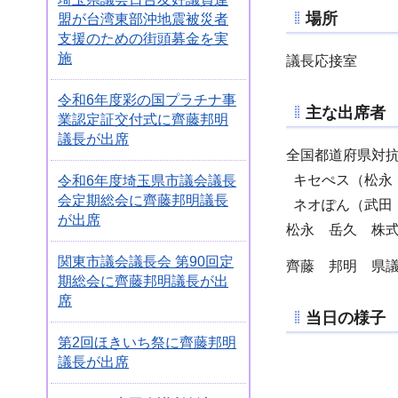
場所
盟が台湾東部沖地震被災者
支援のための街頭募金を実
施
議長応接室
令和6年度彩の国プラチナ事
主な出席者
業認定証交付式に齊藤邦明
議長が出席
全国都道府県対抗e
キセぺス（松永
令和6年度埼玉県市議会議長
会定期総会に齊藤邦明議長
ネオぽん（武田
が出席
松永 岳久 株式
関東市議会議長会 第90回定
齊藤 邦明 県
期総会に齊藤邦明議長が出
席
当日の様子
第2回ほきいち祭に齊藤邦明
議長が出席