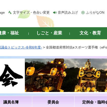
age
文字サイズ・色合い変更
音声読み上げ
ふりがなON
健康・福祉
しごと・産業
文化・教育
県議会トピックス-令和6年度-
> 全国都道府県対抗eスポーツ選手権（eFo
議員名簿
委員会
定例会・臨時