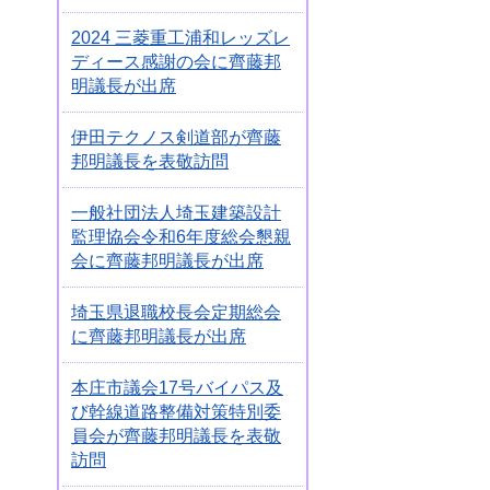
2024 三菱重工浦和レッズレ
ディース感謝の会に齊藤邦
明議長が出席
伊田テクノス剣道部が齊藤
邦明議長を表敬訪問
一般社団法人埼玉建築設計
監理協会令和6年度総会懇親
会に齊藤邦明議長が出席
埼玉県退職校長会定期総会
に齊藤邦明議長が出席
本庄市議会17号バイパス及
び幹線道路整備対策特別委
員会が齊藤邦明議長を表敬
訪問