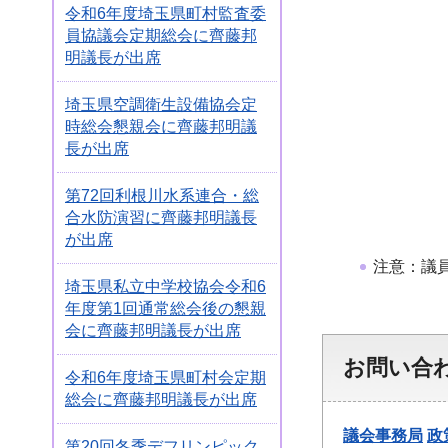
令和6年度埼玉県町村監査委
員協議会定期総会に齊藤邦
明議長が出席
埼玉県空調衛生設備協会定
時総会懇親会に齊藤邦明議
長が出席
第72回利根川水系連合・総
合水防演習に齊藤邦明議長
が出席
注意：議
埼玉県私立中学校協会令和6
年度第1回通常総会後の懇親
会に齊藤邦明議長が出席
お問い合
令和6年度埼玉県町村会定期
総会に齊藤邦明議長が出席
議会事務局
政
第20回冬季デフリンピック