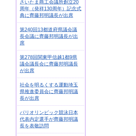
さいたま商工会議所創立20
周年（発祥130周年）記念式
典に齊藤邦明議長が出席
第240回13都道府県議会議
長会議に齊藤邦明議長が出
席
第278回関東甲信越1都9県
議会議長会に齊藤邦明議長
が出席
社会を明るくする運動埼玉
県推進委員会に齊藤邦明議
長が出席
パリオリンピック競泳日本
代表内定選手が齊藤邦明議
長を表敬訪問