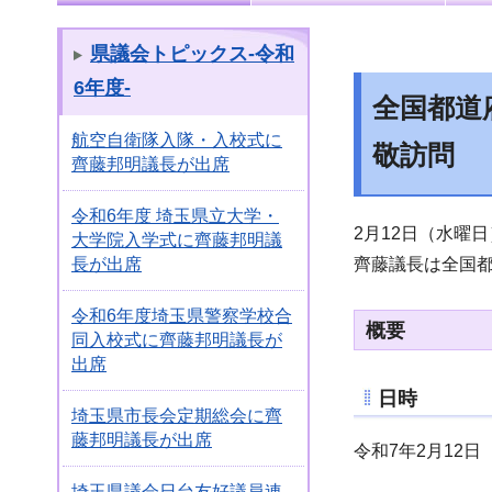
県議会トピックス-令和
6年度-
全国都道
航空自衛隊入隊・入校式に
敬訪問
齊藤邦明議長が出席
令和6年度 埼玉県立大学・
2月12日（水曜
大学院入学式に齊藤邦明議
齊藤議長は全国
長が出席
令和6年度埼玉県警察学校合
概要
同入校式に齊藤邦明議長が
出席
日時
埼玉県市長会定期総会に齊
藤邦明議長が出席
令和7年2月12日
埼玉県議会日台友好議員連