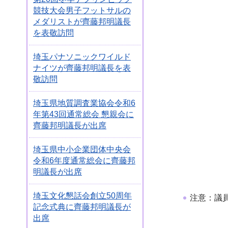
競技大会男子フットサルの
メダリストが齊藤邦明議長
を表敬訪問
埼玉パナソニックワイルド
ナイツが齊藤邦明議長を表
敬訪問
埼玉県地質調査業協会令和6
年第43回通常総会 懇親会に
齊藤邦明議長が出席
埼玉県中小企業団体中央会
令和6年度通常総会に齊藤邦
明議長が出席
埼玉文化懇話会創立50周年
注意：議
記念式典に齊藤邦明議長が
出席