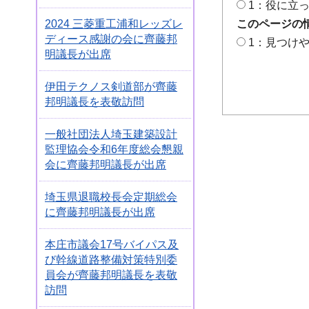
1：役に立
2024 三菱重工浦和レッズレ
このページの
ディース感謝の会に齊藤邦
1：見つけ
明議長が出席
伊田テクノス剣道部が齊藤
邦明議長を表敬訪問
一般社団法人埼玉建築設計
監理協会令和6年度総会懇親
会に齊藤邦明議長が出席
埼玉県退職校長会定期総会
に齊藤邦明議長が出席
本庄市議会17号バイパス及
び幹線道路整備対策特別委
員会が齊藤邦明議長を表敬
訪問