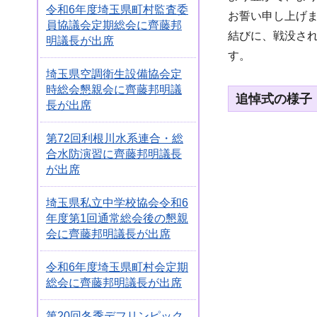
令和6年度埼玉県町村監査委
お誓い申し上げ
員協議会定期総会に齊藤邦
結びに、戦没さ
明議長が出席
す。
埼玉県空調衛生設備協会定
時総会懇親会に齊藤邦明議
追悼式の様子
長が出席
第72回利根川水系連合・総
合水防演習に齊藤邦明議長
が出席
埼玉県私立中学校協会令和6
年度第1回通常総会後の懇親
会に齊藤邦明議長が出席
令和6年度埼玉県町村会定期
総会に齊藤邦明議長が出席
第20回冬季デフリンピック