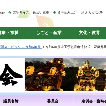
age
文字サイズ・色合い変更
音声読み上げ
ふりがなON
健康・福祉
しごと・産業
文化・教育
県議会トピックス-令和6年度-
> 令和6年度埼玉県戦没者追悼式に齊藤邦
議員名簿
委員会
定例会・臨時