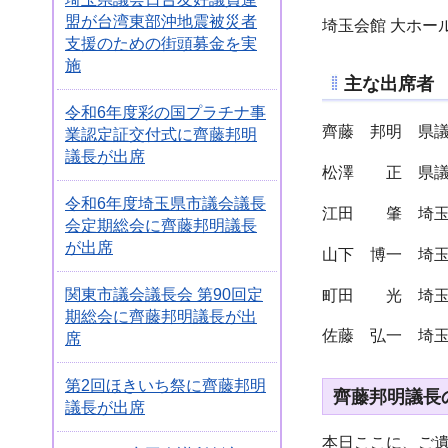
盟が台湾東部沖地震被災者
埼玉会館 大ホー
支援のための街頭募金を実
施
主な出席者
令和6年度彩の国プラチナ事
齊藤 邦明 県
業認定証交付式に齊藤邦明
議長が出席
松澤 正 県議
令和6年度埼玉県市議会議長
江田 肇 埼玉
会定期総会に齊藤邦明議長
が出席
山下 博一 埼玉
関東市議会議長会 第90回定
町田 光 埼玉
期総会に齊藤邦明議長が出
佐藤 弘一 埼玉
席
第2回ほきいち祭に齊藤邦明
齊藤邦明議長
議長が出席
本日ここに、ご