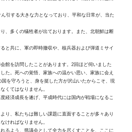
けん引する大きな力となっており、平和な日常が、当た
おり、多くの犠牲者が出ております。また、北朝鮮は断
すると共に、軍の即時撤収や、核兵器および弾道ミサイ
会館を訪問したことがあります。2回ほど伺いました
ました。死への覚悟、家族への温かい思い、家族に会え
の国を守ろうと、身を挺した方が沢山いたからこそ、現
しなくてはなりません。
高度経済成長を遂げ、平成時代には国内が戦場になるこ
により、私たちは難しい課題に直面することが多々あり
しなければなりません。
られるよう、県議会として全力を尽くすことを、ここに