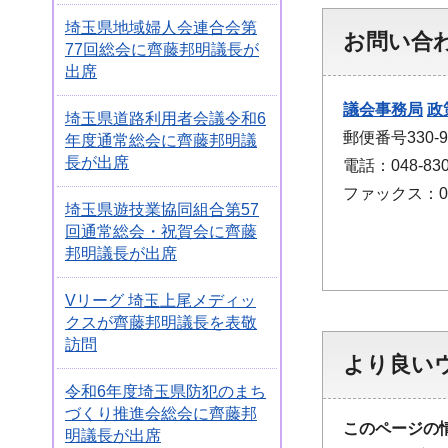
埼玉県地域婦人会連合会第
お問い合
77回総会に齊藤邦明議長が
出席
議会事務局
政
埼玉県道路利用者会議令和6
郵便番号330
年度通常総会に齊藤邦明議
長が出席
電話：048-830
ファックス：048
埼玉県遊技業協同組合第57
回通常総会・祝賀会に齊藤
邦明議長が出席
Vリーグ 埼玉上尾メディッ
クスが齊藤邦明議長を表敬
訪問
より良い
令和6年度埼玉県防犯のまち
づくり推進会総会に齊藤邦
このページの
明議長が出席