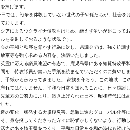
葉を捧げます。
。今日では、戦争を体験していない世代の子や孫たちが、社会を
いております。
ロシアによるウクライナ侵攻をはじめ、絶えず争いが起こって
イルを発射しておるような状況です。
社会の平和と秩序を脅かす行為に対し、県議会では、強く抗議
刻放棄等を強く求める内容を、決議いたしました。
会英霊に応える議員連盟の有志で、鹿児島県にある知覧特攻平和
時間を、特攻隊員が書いた手紙を読ませていただくのに費やし
が、手紙から伝わってきました。 家族を守ろう、この地域、こ
。忘れてはなりません。平和な日常を送れることに、日々感謝
、先輩方のご努力により、築き上げられた日本。昭和時代には
でした。
構造の変化、頻発する大規模災害、急激に進むグローバル化等
こそ、身を挺してくださった方々に恥ずかしくないよう、行動
り活力のある埼玉県をつくり、平和な日常を令和の時代も続け