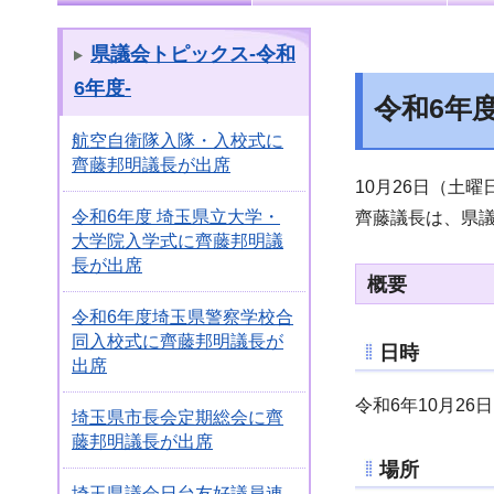
県議会トピックス-令和
6年度-
令和6年
航空自衛隊入隊・入校式に
齊藤邦明議長が出席
10月26日（土
令和6年度 埼玉県立大学・
齊藤議長は、県
大学院入学式に齊藤邦明議
長が出席
概要
令和6年度埼玉県警察学校合
同入校式に齊藤邦明議長が
日時
出席
令和6年10月26
埼玉県市長会定期総会に齊
藤邦明議長が出席
場所
埼玉県議会日台友好議員連