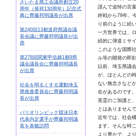
さいたま商工会議所創立20
謹んで追悼の言
周年（発祥130周年）記念式
典に齊藤邦明議長が出席
終戦から79年
り前のように続
第240回13都道府県議会議
一方世界では、
長会議に齊藤邦明議長が出
続的に弾道ミサ
席
このような国際
第278回関東甲信越1都9県
ル等の開発の即
議会議長会に齊藤邦明議長
以前、埼玉県議
が出席
が、ほとんどの
ない無念さなど
社会を明るくする運動埼玉
県推進委員会に齊藤邦明議
在があるのです
長が出席
英霊のご加護と
とはありません
パリオリンピック競泳日本
近年では、社会
代表内定選手が齊藤邦明議
長を表敬訪問
ます。そんな時
より豊かで、よ