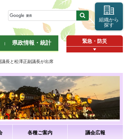
組織から
探す
緊急・防災
県政情報・統計
明議長と松澤正副議長が出席
会
各種ご案内
議会広報