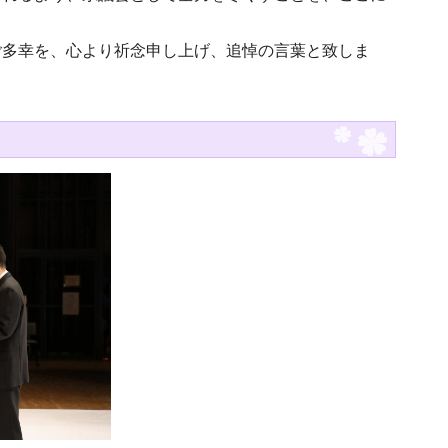
ご多幸を、心より祈念申し上げ、追悼の言葉と致しま