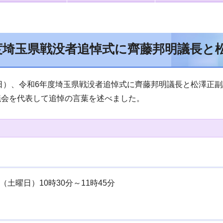
度埼玉県戦没者追悼式に齊藤邦明議長と
曜日）、令和6年度埼玉県戦没者追悼式に齊藤邦明議長と松澤正
議会を代表して追悼の言葉を述べました。
日（土曜日）10時30分～11時45分