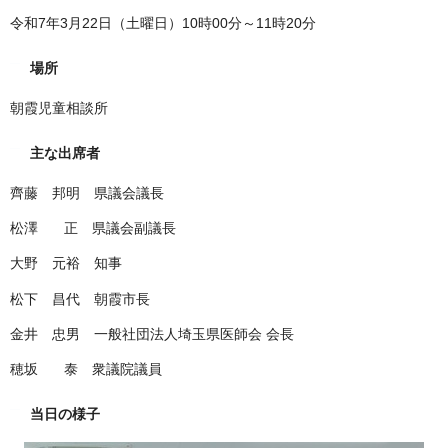
令和7年3月22日（土曜日）10時00分～11時20分
場所
朝霞児童相談所
主な出席者
齊藤 邦明 県議会議長
松澤 正 県議会副議長
大野 元裕 知事
松下 昌代 朝霞市長
金井 忠男 一般社団法人埼玉県医師会 会長
穂坂 泰 衆議院議員
当日の様子