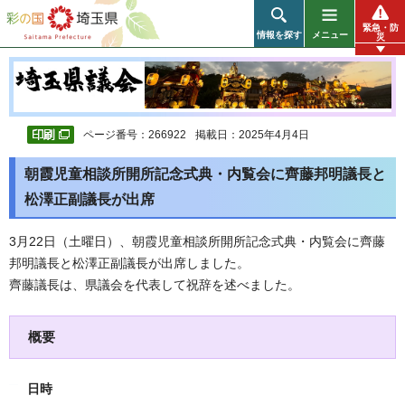
彩の国 埼玉県
緊急・防
情報を探す
メニュー
災
ページ番号：266922
掲載日：2025年4月4日
朝霞児童相談所開所記念式典・内覧会に齊藤邦明議長と
松澤正副議長が出席
3月22日（土曜日）、朝霞児童相談所開所記念式典・内覧会に齊藤
邦明議長と松澤正副議長が出席しました。
齊藤議長は、県議会を代表して祝辞を述べました。
概要
日時