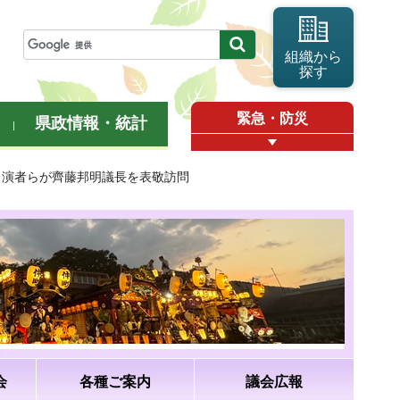
組織から
探す
緊急・防災
県政情報・統計
会会長と出演者らが齊藤邦明議長を表敬訪問
会
各種ご案内
議会広報