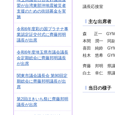
盟が台湾東部沖地震被災者
議長応接室
支援のための街頭募金を実
施
主な出席者
令和6年度彩の国プラチナ事
森 正一 GYM D
業認定証交付式に齊藤邦明
議長が出席
本間 潤一 同
喜田 純鈴 GYM
令和6年度埼玉県市議会議長
桂木 悠希 GYM D
会定期総会に齊藤邦明議長
が出席
齊藤 邦明 県
白土 幸仁 県
関東市議会議長会 第90回定
期総会に齊藤邦明議長が出
席
当日の様子
第2回ほきいち祭に齊藤邦明
議長が出席