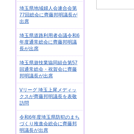
埼玉県地域婦人会連合会第
77回総会に齊藤邦明議長が
出席
埼玉県道路利用者会議令和6
年度通常総会に齊藤邦明議
長が出席
埼玉県遊技業協同組合第57
回通常総会・祝賀会に齊藤
邦明議長が出席
Vリーグ 埼玉上尾メディッ
クスが齊藤邦明議長を表敬
訪問
令和6年度埼玉県防犯のまち
づくり推進会総会に齊藤邦
明議長が出席