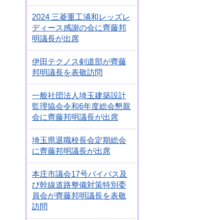
2024 三菱重工浦和レッズレ
ディース感謝の会に齊藤邦
明議長が出席
伊田テクノス剣道部が齊藤
邦明議長を表敬訪問
一般社団法人埼玉建築設計
監理協会令和6年度総会懇親
会に齊藤邦明議長が出席
埼玉県退職校長会定期総会
に齊藤邦明議長が出席
本庄市議会17号バイパス及
び幹線道路整備対策特別委
員会が齊藤邦明議長を表敬
訪問