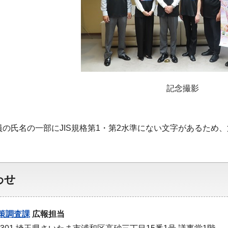
記念撮影
員の氏名の一部にJIS規格第1・第2水準にない文字があるため
わせ
策調査課
広報担当