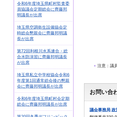
令和6年度埼玉県町村監査委
員協議会定期総会に齊藤邦
明議長が出席
埼玉県空調衛生設備協会定
時総会懇親会に齊藤邦明議
長が出席
第72回利根川水系連合・総
合水防演習に齊藤邦明議長
が出席
注意：議
埼玉県私立中学校協会令和6
年度第1回通常総会後の懇親
会に齊藤邦明議長が出席
お問い合
令和6年度埼玉県町村会定期
総会に齊藤邦明議長が出席
議会事務局
政
第20回冬季デフリンピック