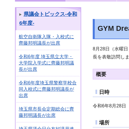
県議会トピックス-令和
6年度-
GYM D
航空自衛隊入隊・入校式に
齊藤邦明議長が出席
8月28日（水曜日）
令和6年度 埼玉県立大学・
長を表敬訪問し
大学院入学式に齊藤邦明議
長が出席
概要
令和6年度埼玉県警察学校合
同入校式に齊藤邦明議長が
日時
出席
令和6年8月28日
埼玉県市長会定期総会に齊
藤邦明議長が出席
場所
埼玉県議会日台友好議員連