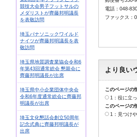
郵便番号330
競技大会男子フットサルの
電話：048-830
メダリストが齊藤邦明議長
ファックス：048
を表敬訪問
埼玉パナソニックワイルド
ナイツが齊藤邦明議長を表
敬訪問
埼玉県地質調査業協会令和6
より良い
年第43回通常総会 懇親会に
齊藤邦明議長が出席
このページの
埼玉県中小企業団体中央会
令和6年度通常総会に齊藤邦
1：役に立
明議長が出席
このページの
1：見つけ
埼玉文化懇話会創立50周年
記念式典に齊藤邦明議長が
出席