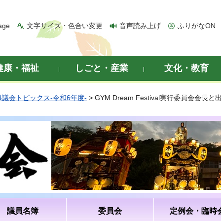
age
文字サイズ・色合い変更
音声読み上げ
ふりがなON
健康・福祉
しごと・産業
文化・教育
県議会トピックス-令和6年度-
> GYM Dream Festival実行委員
議員名簿
委員会
定例会・臨時