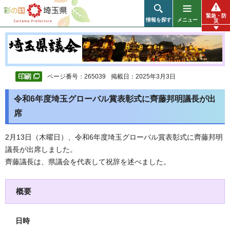
彩の国 埼玉県
緊急・防
情報を探す
メニュー
災
ページ番号：265039
掲載日：2025年3月3日
令和6年度埼玉グローバル賞表彰式に齊藤邦明議長が出
席
2月13日（木曜日）、令和6年度埼玉グローバル賞表彰式に齊藤邦明
議長が出席しました。
齊藤議長は、県議会を代表して祝辞を述べました。
概要
日時