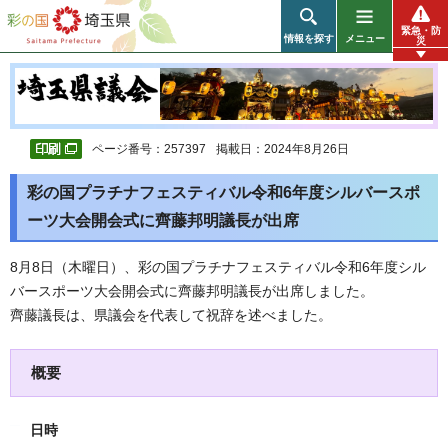
彩の国 埼玉県
緊急・防
情報を探す
メニュー
災
ページ番号：257397
掲載日：2024年8月26日
彩の国プラチナフェスティバル令和6年度シルバースポ
ーツ大会開会式に齊藤邦明議長が出席
8月8日（木曜日）、彩の国プラチナフェスティバル令和6年度シル
バースポーツ大会開会式に齊藤邦明議長が出席しました。
齊藤議長は、県議会を代表して祝辞を述べました。
概要
日時